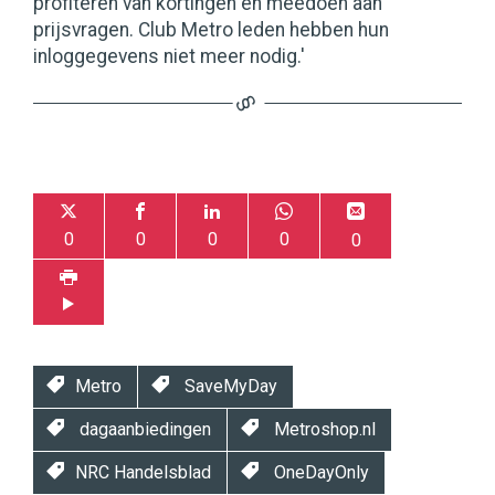
profiteren van kortingen en meedoen aan
prijsvragen. Club Metro leden hebben hun
inloggegevens niet meer nodig.'
0
0
0
0
0
Metro
SaveMyDay
dagaanbiedingen
Metroshop.nl
NRC Handelsblad
OneDayOnly