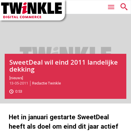
Twinkle
Hoofdmenu
|
Digital
Commerce
SweetDeal wil eind 2011 landelijke
dekking
2011-
[nieuws]
13-05-2011
Redactie Twinkle
05-
13T14:54:00
0:53
2017-
05-
27
180
101
Het in januari gestarte SweetDeal
heeft als doel om eind dit jaar actief