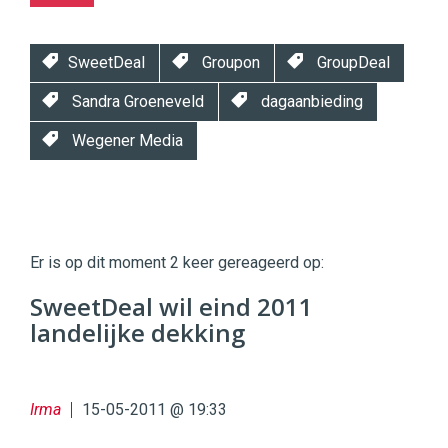
SweetDeal
Groupon
GroupDeal
Sandra Groeneveld
dagaanbieding
Wegener Media
Twinkle
Twinkle
|
Er is op dit moment 2 keer gereageerd op:
Digital
Commerce
https://twinklemagazine.nl
SweetDeal wil eind 2011
landelijke dekking
96
54
Irma
15-05-2011 @ 19:33