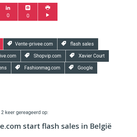
0
0
Vente-privee.com
flash sales
ive.com
Shopvip.com
Xavier Court
ens
Fashionmag.com
Google
t 2 keer gereageerd op:
twinklemagazine.nl
e.com start flash sales in België