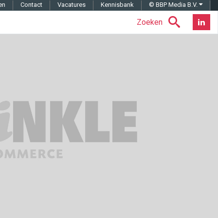
en
Contact
Vacatures
Kennisbank
© BBP Media B.V.
Zoeken
Nieuwsb