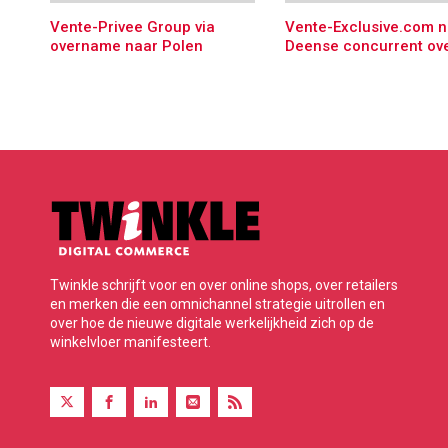
Vente-Privee Group via
Vente-Exclusive.com 
overname naar Polen
Deense concurrent ov
Twinkle schrijft voor en over online shops, over retailers
en merken die een omnichannel strategie uitrollen en
over hoe de nieuwe digitale werkelijkheid zich op de
winkelvloer manifesteert.