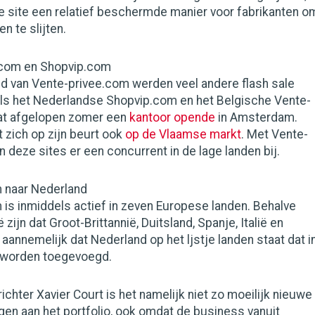
le site een relatief beschermde manier voor fabrikanten o
n te slijten.
.com en Shopvip.com
ld van Vente-privee.com werden veel andere flash sale
oals het Nederlandse Shopvip.com en het Belgische Vente-
at afgelopen zomer een
kantoor opende
in Amsterdam.
 zich op zijn beurt ook
op de Vlaamse markt
. Met Vente-
n deze sites er een concurrent in de lage landen bij.
 naar Nederland
is inmiddels actief in zeven Europese landen. Behalve
ë zijn dat Groot-Brittannië, Duitsland, Spanje, Italië en
 aannemelijk dat Nederland op het ljstje landen staat dat i
 worden toegevoegd.
hter Xavier Court is het namelijk niet zo moeilijk nieuwe
gen aan het portfolio, ook omdat de business vanuit