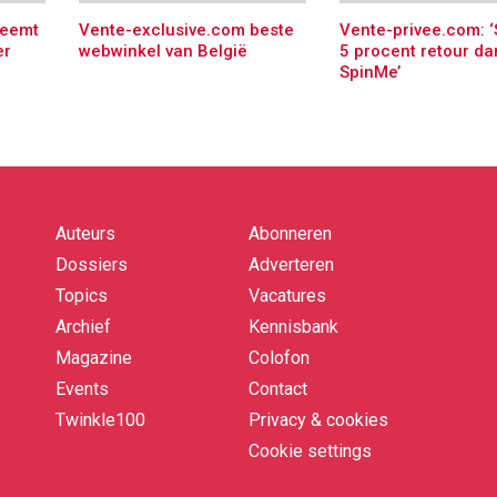
neemt
Vente-exclusive.com beste
Vente-privee.com: ‘
er
webwinkel van België
5 procent retour da
SpinMe’
Auteurs
Abonneren
Quick
links
Dossiers
Adverteren
Topics
Vacatures
Archief
Kennisbank
Magazine
Colofon
Events
Contact
Twinkle100
Privacy & cookies
Cookie settings