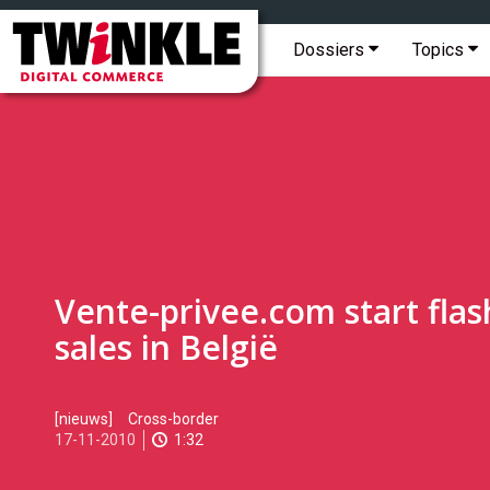
Topmenu
Twinkle
|
Hoofdmenu
Dossiers
Topics
Digital
Commerce
Vente-privee.com start flas
sales in België
2010-
[nieuws]
Cross-border
11-
17-11-2010
1:32
17T10:11:00
2017-