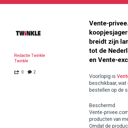
05-
27
180
101
Vente-privee
koopjesjagers
breidt zijn l
tot de Neder
Redactie Twinkle
en Vente-exc
Twinkle
0
2
Voorlopig is
Vent
beschikbaar, wat 
bestellen op de s
Beschermd
Vente-privee.com,
producten van mer
Omdat de producte