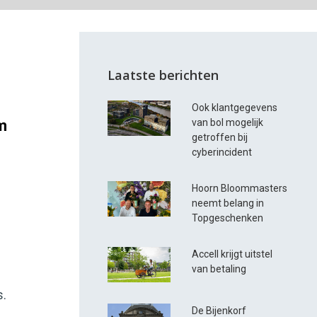
Laatste berichten
Ook klantgegevens
m
van bol mogelijk
getroffen bij
cyberincident
Hoorn Bloommasters
neemt belang in
Topgeschenken
Accell krijgt uitstel
van betaling
s.
De Bijenkorf