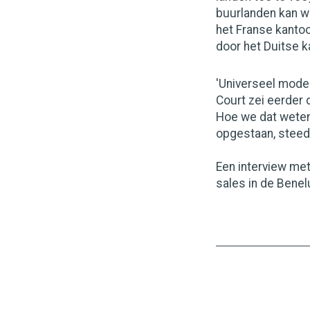
buurlanden kan w
het Franse kantoo
door het Duitse 
'Universeel model
Court zei eerder 
Hoe we dat weten
opgestaan, steeds
Een interview me
sales in de Benel