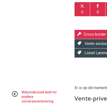
0
0
Cross-border
Vente-exclus
Lionel Lamm
Twinkle
Twinkle
|
Digital
Er is op dit momen
Commerce
https://
Webonderzoek leidt tot
Vente-prive
snellere
conversieverbetering
96
54