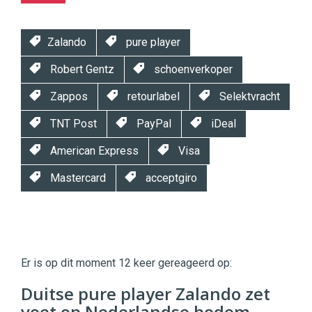
Zalando
pure player
Robert Gentz
schoenverkoper
Zappos
retourlabel
Selektvracht
TNT Post
PayPal
iDeal
American Express
Visa
Mastercard
acceptgiro
Twinkle
Twinkle
|
Er is op dit moment 12 keer gereageerd op:
Digital
Commerce
https://twinklemagazine.nl
Duitse pure player Zalando zet
voet op Nederlandse bodem