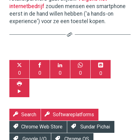
internetbedrijf
zouden mensen een smartphone
eerst in de hand willen hebben ('a hands-on
experience') voor ze een toestel kopen.
0
0
0
0
0
Search
Softwareplatforms
Chrome Web Store
Sundar Pichai
Google I/O
Chrome OS