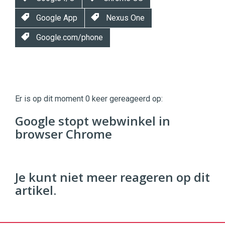
Google App
Nexus One
Google.com/phone
Twinkle
Twinkle
|
Er is op dit moment 0 keer gereageerd op:
Digital
Commerce
https://twinklemagazine.nl
Google stopt webwinkel in
browser Chrome
96
54
Je kunt niet meer reageren op dit
artikel.