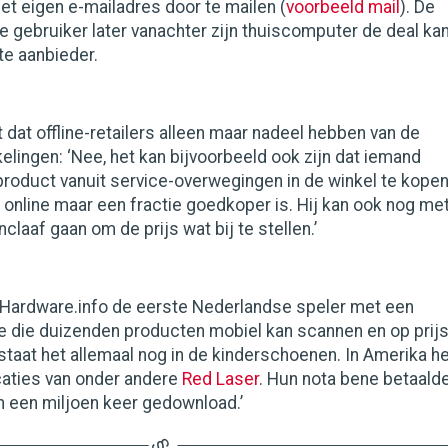
et eigen e-mailadres door te mailen (
voorbeeld mail
). De
e gebruiker later vanachter zijn thuiscomputer de deal ka
te aanbieder.
t dat offline-retailers alleen maar nadeel hebben van de
elingen: ‘Nee, het kan bijvoorbeeld ook zijn dat iemand
product vanuit service-overwegingen in de winkel te kopen
et online maar een fractie goedkoper is. Hij kan ook nog me
nclaaf gaan om de prijs wat bij te stellen.’
s Hardware.info de eerste Nederlandse speler met een
ie die duizenden producten mobiel kan scannen en op prij
r staat het allemaal nog in de kinderschoenen. In Amerika h
caties van onder andere
Red Laser
. Hun nota bene betaald
n een miljoen keer gedownload.’