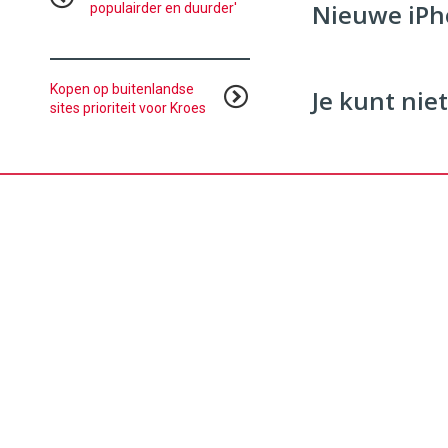
Nieuwe iPho
populairder en duurder'
96
54
Kopen op buitenlandse
Je kunt niet
sites prioriteit voor Kroes