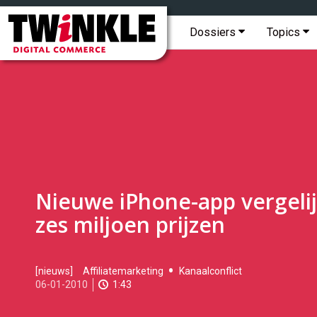
Topmenu
Twinkle
|
Hoofdmenu
Dossiers
Topics
Digital
Commerce
Nieuwe iPhone-app vergelij
zes miljoen prijzen
2010-
[nieuws]
Affiliatemarketing
Kanaalconflict
01-
06-01-2010
1:43
06T16:11:00
2017-