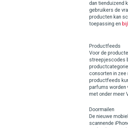
dan tienduizend k
gebruikers de vr
producten kan sc
toepassing en
bi
Productfeeds
Voor de producten
streepjescodes b
productcategorieë
consorten in zee 
productfeeds kun
parfums worden ve
met onder meer Ve
Doormailen
De nieuwe mobiele
scannende iPhoneb