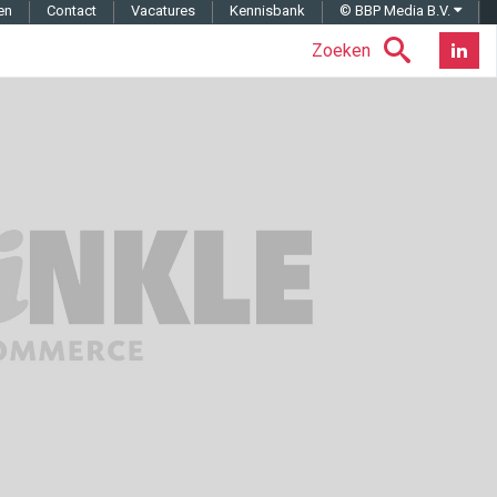
en
Contact
Vacatures
Kennisbank
© BBP Media B.V.
Zoeken
Nieuwsb