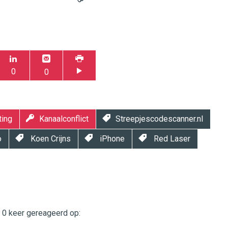
0
0
ting
Kanaalconflict
Streepjescodescanner.nl
o
Koen Crijns
iPhone
Red Laser
t 0 keer gereageerd op:
twinklemagazine.nl