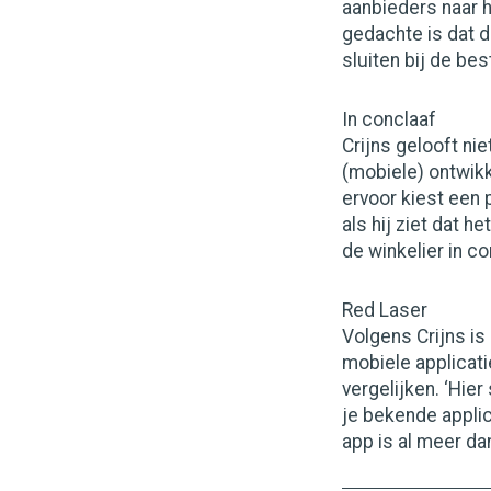
aanbieders naar h
gedachte is dat d
sluiten bij de bes
In conclaaf
Crijns gelooft nie
(mobiele) ontwikk
ervoor kiest een 
als hij ziet dat h
de winkelier in co
Red Laser
Volgens Crijns i
mobiele applicat
vergelijken. ‘Hie
je bekende appli
app is al meer da