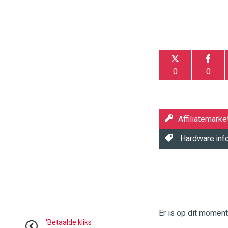
0
0
Affiliatemarke
Hardware.inf
Twinkle
Twinkle
|
Digital
Er is op dit momen
Commerce
https://
'Betaalde kliks