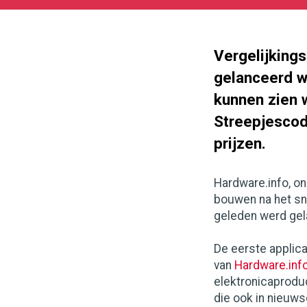
11-
08
170
129
Vergelijkings
gelanceerd w
kunnen zien 
Streepjescode
prijzen.
Hardware.info, o
bouwen na het sn
geleden werd gel
De eerste applic
van
Hardware.inf
elektronicaproduc
die ook in nieuws