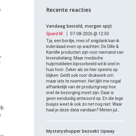
Recente reacties
n
Vandaag besteld, morgen spijt
Sjoerd M.
07-08-2026 @ 12:50
Tja, een bordje, mes of snijplank kan ik
inderdaad even op wachten. De Dille &
Kamille producten zijn voor niemand van
,
levensbelang. Maar medische
t
hulpmiddelen bijvoorbeeld wil ik snel in
huis hoor. Zeker als ze hier opeens op
blijken. Geldt ook voor drukwerk om
maar iets te noemen. Het lijkt me nogal
afhankelijk van de productgroep hoe
snel de bezorging moet zijn. Daar is
geen eenduidig antwoord op. En die lege
s
busjes weet ik ook zo net nog niet. Waar
eb
haal je deze data vandaan? Meten jul...
e
Mysteryshopper bezoekt Upway