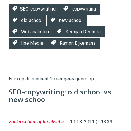
SEO-copywrtiting
copywriting
old school
new school
Webanalisten
Keesjan Deelstra
Ilse Media
Ramon Eijkemans
Twinkle
Twinkle
|
Er is op dit moment 1 keer gereageerd op:
Digital
Commerce
https://twinklemagazine.nl
SEO-copywriting: old school vs.
new school
96
54
Zoekmachine optimalisatie
10-03-2011 @ 13:39