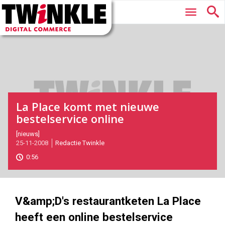
Twinkle
Hoofdmenu
|
Digital
Commerce
La Place komt met nieuwe
bestelservice online
2008-
[nieuws]
25-11-2008
Redactie Twinkle
11-
25T00:00:00
0:56
2017-
05-
26
V&amp;D's restaurantketen La Place
heeft een online bestelservice