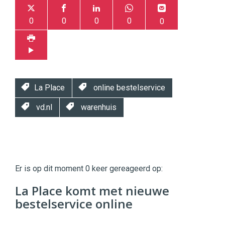
0
0
0
0
0
La Place
online bestelservice
vd.nl
warenhuis
Twinkle
Twinkle
|
Er is op dit moment 0 keer gereageerd op:
Digital
Commerce
https://twinklemagazine.nl
La Place komt met nieuwe
bestelservice online
96
54