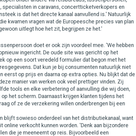
 specialisten in caravans, concertticketverkopers en
nsteek is dat het directe kanaal aanvullend is.' Natuurlijk
s die kwamen vragen wat de Europeesche precies van plan
gewoon uitlegt hoe het zit, begrijpen ze het.'
tussenpersoon doet er ook zijn voordeel mee. 'We hebben
opnieuw ingericht. De oude site was gericht op het
eek op een soort veredeld formulier dat begon met het
dresgegevens. Dat kun je bij consumenten natuurlijk niet
 eerst op prijs en daarna op extra opties. Nu blijkt dat de
ze manier van werken ook veel prettiger vinden. Zij
de tools en elke verbetering of aanvulling die wij doen,
t op het scherm. Daarnaast krijgen klanten tijdens het
vraag of ze de verzekering willen onderbrengen bij een
blijft sowieso onderdeel van het distributiekanaal, want
t online verkocht kunnen worden. 'Denk aan bijzondere
llen die je meeneemt op reis. Bijvoorbeeld een