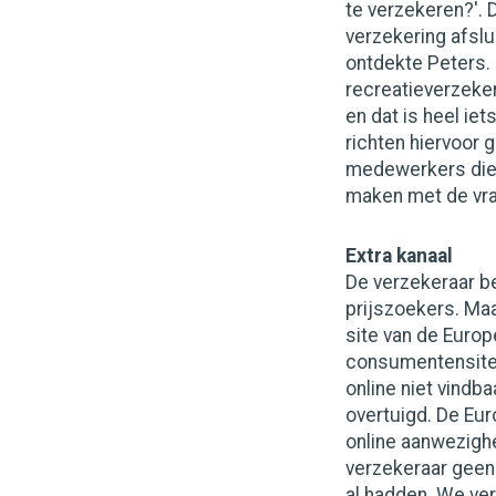
te verzekeren?'. 
verzekering afslu
ontdekte Peters. 
recreatieverzek
en dat is heel ie
richten hiervoor g
medewerkers die 
maken met de vra
Extra kanaal
De verzekeraar be
prijszoekers. Ma
site van de Europ
consumentensite. '
online niet vindb
overtuigd. De Eu
online aanwezighe
verzekeraar geen l
al hadden. We ve