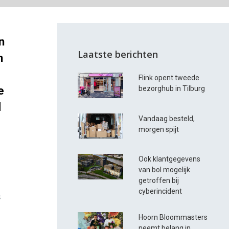
n
Laatste berichten
n
Flink opent tweede
e
bezorghub in Tilburg
d
Vandaag besteld,
morgen spijt
Ook klantgegevens
van bol mogelijk
getroffen bij
cyberincident
s
Hoorn Bloommasters
neemt belang in