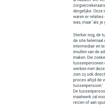
zorgverzekeraars,
dergelijke. Onze i
waren er relatie
was, maar 'als je 
Sterker nog, de 
de site helemaal 
intermediair en l
invullen van de a
maken. Die zoeken
tussenpersonen de
werken met dezelf
zien zij ook direc
proces altijd de 
tussenpersoon.'
De tussenpersoon 
maatwerk zal nooi
reizen of aan spu