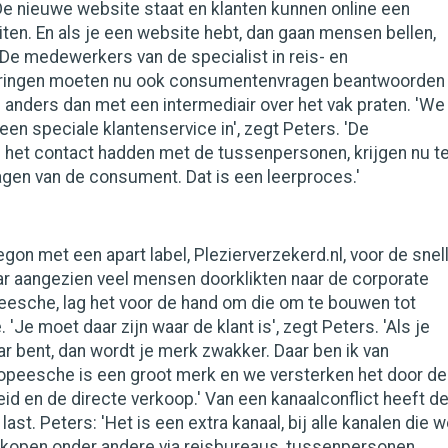
De nieuwe website staat en klanten kunnen online een
iten. En als je een website hebt, dan gaan mensen bellen,
De medewerkers van de specialist in reis- en
eringen moeten nu ook consumentenvragen beantwoorden
ts anders dan met een intermediair over het vak praten. 'We
een speciale klantenservice in', zegt Peters. 'De
het contact hadden met de tussenpersonen, krijgen nu t
gen van de consument. Dat is een leerproces.'
gon met een apart label, Plezierverzekerd.nl, voor de snel
ar aangezien veel mensen doorklikten naar de corporate
eesche, lag het voor de hand om die om te bouwen tot
Je moet daar zijn waar de klant is', zegt Peters. 'Als je
aar bent, dan wordt je merk zwakker. Daar ben ik van
ropeesche is een groot merk en we versterken het door de
id en de directe verkoop.' Van een kanaalconflict heeft d
ast. Peters: 'Het is een extra kanaal, bij alle kanalen die 
rkopen onder andere via reisbureaus, tussenpersonen,