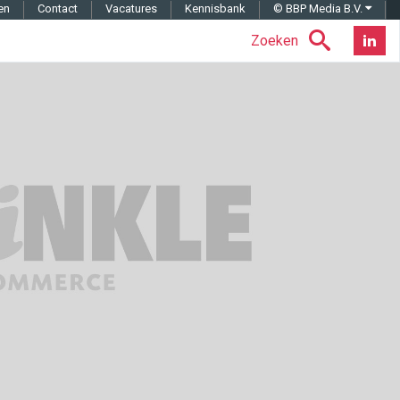
en
Contact
Vacatures
Kennisbank
© BBP Media B.V.
Zoeken
Nieuwsb