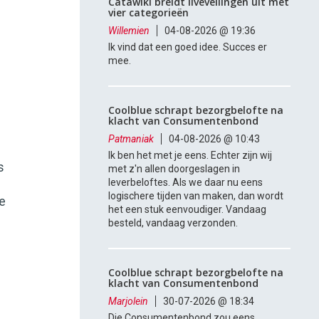
Catawiki breidt liveveilingen uit met
vier categorieën
Willemien
04-08-2026 @ 19:36
Ik vind dat een goed idee. Succes er
mee.
Coolblue schrapt bezorgbelofte na
klacht van Consumentenbond
Patmaniak
04-08-2026 @ 10:43
Ik ben het met je eens. Echter zijn wij
s
met z'n allen doorgeslagen in
leverbeloftes. Als we daar nu eens
logischere tijden van maken, dan wordt
e
het een stuk eenvoudiger. Vandaag
besteld, vandaag verzonden.
Coolblue schrapt bezorgbelofte na
klacht van Consumentenbond
Marjolein
30-07-2026 @ 18:34
Die Consumentenbond zou eens