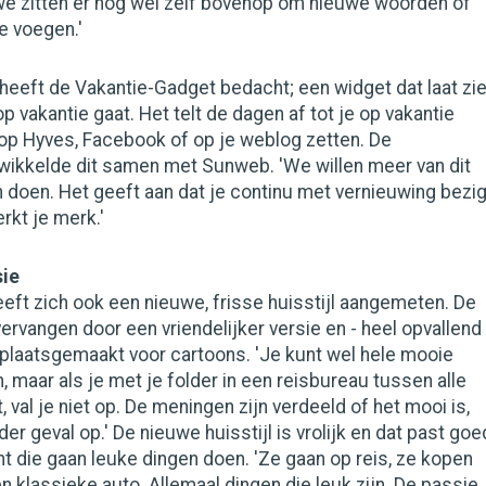
 we zitten er nog wel zelf bovenop om nieuwe woorden of
e voegen.'
eeft de Vakantie-Gadget bedacht; een widget dat laat zi
p vakantie gaat. Het telt de dagen af tot je op vakantie
 op Hyves, Facebook of op je weblog zetten. De
ikkelde dit samen met Sunweb. 'We willen meer van dit
 doen. Het geeft aan dat je continu met vernieuwing bezi
rkt je merk.'
sie
eft zich ook een nieuwe, frisse huisstijl aangemeten. De
vervangen door een vriendelijker versie en - heel opvallend 
 plaatsgemaakt voor cartoons. 'Je kunt wel hele mooie
, maar als je met je folder in een reisbureau tussen alle
, val je niet op. De meningen zijn verdeeld of het mooi is,
eder geval op.' De nieuwe huisstijl is vrolijk en dat past goe
ant die gaan leuke dingen doen. 'Ze gaan op reis, ze kopen
n klassieke auto. Allemaal dingen die leuk zijn. De passie