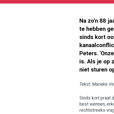
05-
26
Na zo'n 88 j
te hebben ge
sinds kort o
kanaalconflic
Peters. 'Onze
is. Als je op
niet sturen op
Tekst: Marieke V
Sinds kort praat
best wennen, erke
rechtstreeks vrag