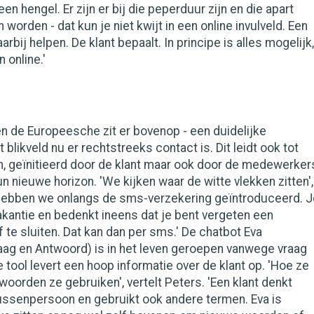
een hengel. Er zijn er bij die peperduur zijn en die apart
worden - dat kun je niet kwijt in een online invulveld. Een
arbij helpen. De klant bepaalt. In principe is alles mogelijk,
n online.'
en de Europeesche zit er bovenop - een duidelijke
 blikveld nu er rechtstreeks contact is. Dit leidt ook tot
, geïnitieerd door de klant maar ook door de medewerker
hun nieuwe horizon. 'We kijken waar de witte vlekken zitten',
 hebben we onlangs de sms-verzekering geïntroduceerd. J
akantie en bedenkt ineens dat je bent vergeten een
f te sluiten. Dat kan dan per sms.' De chatbot Eva
ag en Antwoord) is in het leven geroepen vanwege vraag
e tool levert een hoop informatie over de klant op. 'Hoe ze
oorden ze gebruiken', vertelt Peters. 'Een klant denkt
ussenpersoon en gebruikt ook andere termen. Eva is