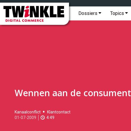
Topmenu
Twinkle
|
Hoofdmenu
Dossiers
Topics
Digital
Commerce
Wennen aan de consument
2009-
Kanaalconflict
Klantcontact
07-
01-07-2009
4:49
01T12:35:00
2017-