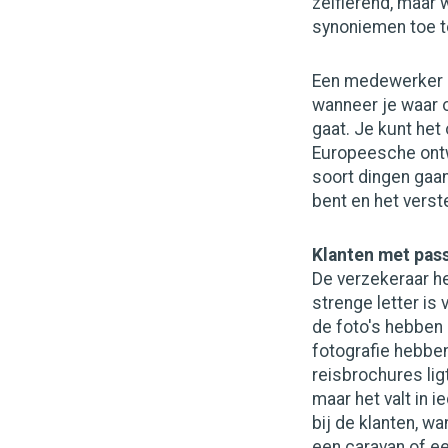
zelflerend, maar
synoniemen toe t
Een medewerker h
wanneer je waar o
gaat. Je kunt het
Europeesche ontw
soort dingen gaan
bent en het verste
Klanten met pas
De verzekeraar he
strenge letter is 
de foto's hebben
fotografie hebben
reisbrochures ligt
maar het valt in i
bij de klanten, w
een caravan of ee