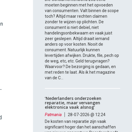
moeten beginnen met het opvoeden
van consumenten. Valt binnen de scope
toch? Altijd maar rechten claimen
zonder te wijzen op plichten. De
en
consument is niet debiel, niet
handelingsonbekwaam en vaak juist
zeer geslepen. Altijd draait iemand
anders op voor kosten. Nooit de
consument. Natuurlijk kunnen
g
levertijden afwijken. Drukte, file, pech op
de weg, etc, etc. Geld terugvragen?
Waarvoor? De bezorging is gedaan, en
met reden te laat. Als ik het magazine
van de C...
-
‘Nederlanders onderzoeken
reparatie, maar vervangen
elektronica vaak alsnog’
Patmania
28-07-2026 @ 12:24
d
De kosten van reparatie zijn vaak
significant hoger dan het aanschaffen