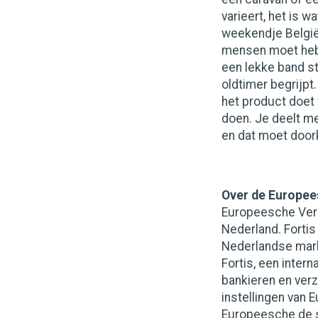
varieert, het is 
weekendje België 
mensen moet hebb
een lekke band st
oldtimer begrijpt
het product doet
doen. Je deelt me
en dat moet doork
Over de Europe
Europeesche Verz
Nederland. Fortis
Nederlandse markt
Fortis, een intern
bankieren en verz
instellingen van 
Europeesche de sp