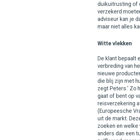
duikuitrusting of 
verzekerd moeten 
adviseur kan je da
maar niet alles ka
Witte vlekken
De klant bepaalt 
verbreding van het
nieuwe producten
die blij zijn met 
zegt Peters.' Zo
gaat of bent op v
reisverzekering a
(Europeesche Vra
uit de markt. Dez
zoeken en welke w
anders dan een t