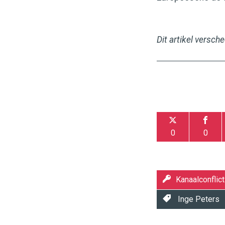
Dit artikel versch
0
0
Kanaalconflict
Inge Peters