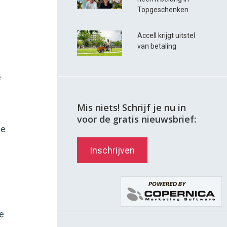
Topgeschenken
Accell krijgt uitstel
van betaling
e
Mis niets! Schrijf je nu in
voor de gratis nieuwsbrief:
le
Inschrijven
e
we