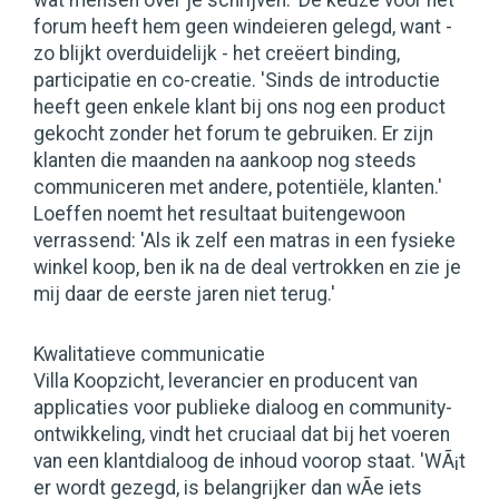
wat mensen over je schrijven.' De keuze voor het
forum heeft hem geen windeieren gelegd, want -
zo blijkt overduidelijk - het creëert binding,
participatie en co-creatie. 'Sinds de introductie
heeft geen enkele klant bij ons nog een product
gekocht zonder het forum te gebruiken. Er zijn
klanten die maanden na aankoop nog steeds
communiceren met andere, potentiële, klanten.'
Loeffen noemt het resultaat buitengewoon
verrassend: 'Als ik zelf een matras in een fysieke
winkel koop, ben ik na de deal vertrokken en zie je
mij daar de eerste jaren niet terug.'
Kwalitatieve communicatie
Villa Koopzicht, leverancier en producent van
applicaties voor publieke dialoog en community-
ontwikkeling, vindt het cruciaal dat bij het voeren
van een klantdialoog de inhoud voorop staat. 'WÃ¡t
er wordt gezegd, is belangrijker dan wÃ­e iets