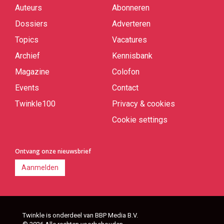
Auteurs
Abonneren
Quick
links
Dossiers
Adverteren
Topics
Vacatures
Archief
Kennisbank
Magazine
Colofon
Events
Contact
Twinkle100
Privacy & cookies
Cookie settings
Ontvang onze nieuwsbrief
Aanmelden
Twinkle is onderdeel van BBP Media B.V.