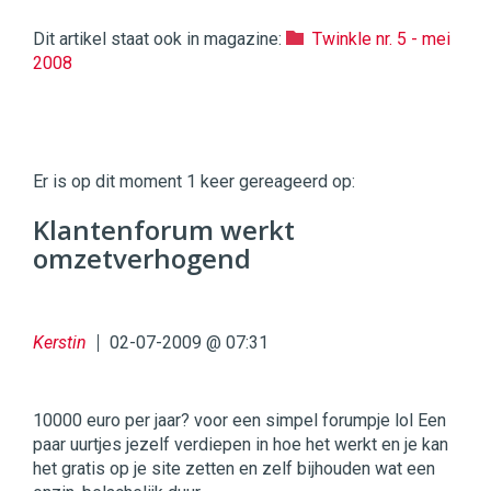
Dit artikel staat ook in magazine:
Twinkle nr. 5 - mei
2008
Twinkle
Twinkle
|
Er is op dit moment 1 keer gereageerd op:
Digital
Commerce
https://twinklemagazine.nl
Klantenforum werkt
omzetverhogend
96
54
Kerstin
02-07-2009 @ 07:31
10000 euro per jaar? voor een simpel forumpje lol Een
paar uurtjes jezelf verdiepen in hoe het werkt en je kan
het gratis op je site zetten en zelf bijhouden wat een