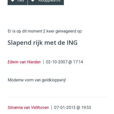
ING
Koopplein.nl
Twinkle
Twinkle
|
Er is op dit moment 2 keer gereageerd op:
Digital
Commerce
https://twinklemagazine.nl
Slapend rijk met de ING
96
54
Edwin van Hierden
02-10-2007 @ 17:14
Moderne vorm van geldklopperij!
Silvanna van Velthoven
07-01-2013 @ 19:53