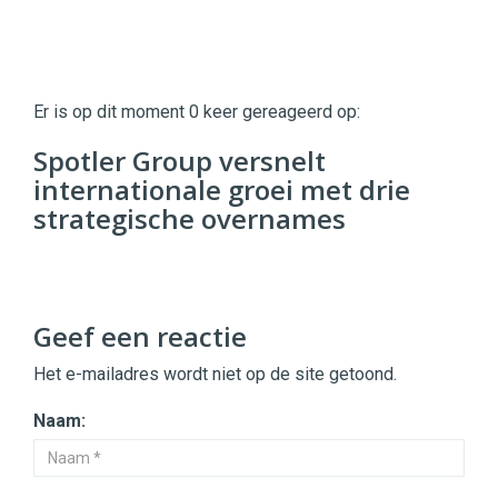
Twinkle
Twinkle
|
Er is op dit moment 0 keer gereageerd op:
Digital
Commerce
https://twinklemagazine.nl
Spotler Group versnelt
internationale groei met drie
96
54
strategische overnames
Geef een reactie
Het e-mailadres wordt niet op de site getoond.
Naam: