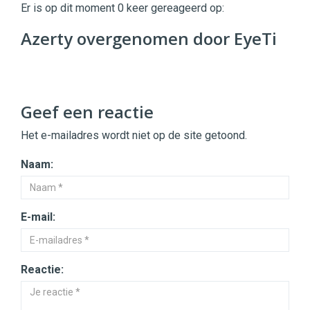
|
Er is op dit moment 0 keer gereageerd op:
Digital
Commerce
https://twinklemagazine.nl
Azerty overgenomen door EyeTi
96
54
Geef een reactie
Het e-mailadres wordt niet op de site getoond.
Naam:
E-mail:
Reactie: