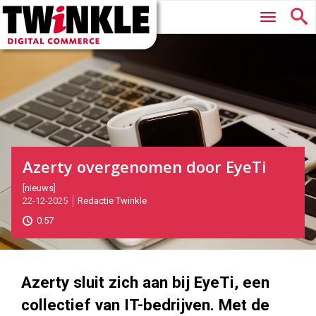
Twinkle
Hoofdmenu
|
Digital
Commerce
Azerty overgenomen door EyeTi
2025-
[nieuws]
22-12-2025
Redactie Twinkle
12-
22T12:12:00
0:57
2025-
12-
22
1000
562
Azerty sluit zich aan bij EyeTi, een
collectief van IT-bedrijven. Met de