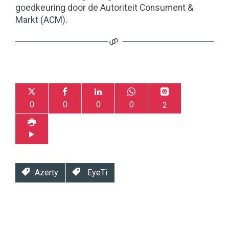
goedkeuring door de Autoriteit Consument &
Markt (ACM).
0
0
0
0
2
Azerty
EyeTi
Twinkle
Twinkle