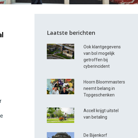
Laatste berichten
al
Ook klantgegevens
van bol mogelijk
getroffen bij
cyberincident
Hoorn Bloommasters
neemt belang in
Topgeschenken
r
Accell krijgt uitstel
ze
van betaling
De Bijenkorf