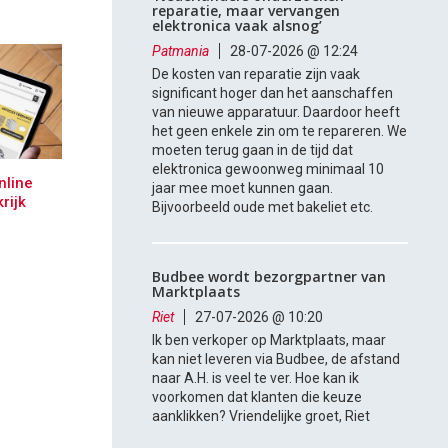
reparatie, maar vervangen
elektronica vaak alsnog’
Patmania
28-07-2026 @ 12:24
De kosten van reparatie zijn vaak
significant hoger dan het aanschaffen
van nieuwe apparatuur. Daardoor heeft
het geen enkele zin om te repareren. We
moeten terug gaan in de tijd dat
elektronica gewoonweg minimaal 10
nline
jaar mee moet kunnen gaan.
rijk
Bijvoorbeeld oude met bakeliet etc.
Budbee wordt bezorgpartner van
Marktplaats
Riet
27-07-2026 @ 10:20
Ik ben verkoper op Marktplaats, maar
kan niet leveren via Budbee, de afstand
naar A.H. is veel te ver. Hoe kan ik
voorkomen dat klanten die keuze
aanklikken? Vriendelijke groet, Riet