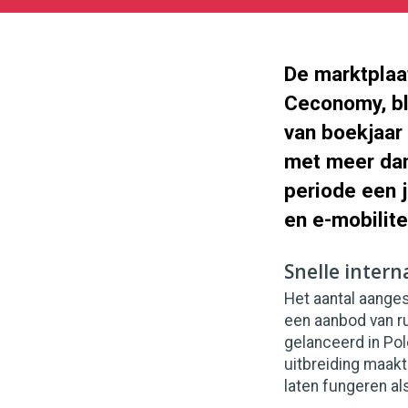
08-
12
1000
562
De marktplaa
Ceconomy, bli
van boekjaar
met meer dan
periode een j
en e-mobilite
Snelle intern
Het aantal aanges
een aanbod van r
gelanceerd in Pol
uitbreiding maakt
laten fungeren al