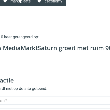
marktplaats
ceconomy
t 0 keer gereageerd op:
twinklemagazine.nl
s MediaMarktSaturn groeit met ruim 9
actie
dt niet op de site getoond.