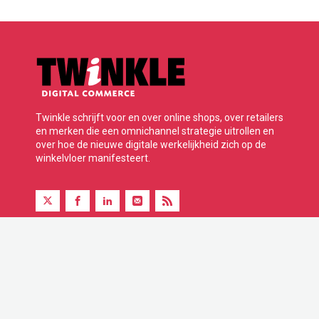
Twinkle schrijft voor en over online shops, over retailers
en merken die een omnichannel strategie uitrollen en
over hoe de nieuwe digitale werkelijkheid zich op de
winkelvloer manifesteert.
Twinkle is onderdeel van BBP Media B.V.
© 2026 Alle rechten voorbehouden