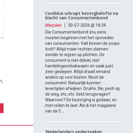
Coolblue schrapt bezorgbelofte na
klacht van Consumentenbond
Marjolein
30-07-2026 @ 18:34
Die Consumentenbond zou eens
moeten beginnen met het opvoeden
van consumenten. Valt binnen de scope
toch? Altijd maar rechten claimen
zonder te wijzen op plichten. De
consument is niet debiel, niet
handelingsonbekwaam en vaak juist
zeer geslepen. Altijd draait iemand
anders op voor kosten. Nooit de
n,
consument. Natuurlijk kunnen
levertijden afwijken. Drukte, file, pech op
de weg, etc, etc. Geld terugvragen?
Waarvoor? De bezorging is gedaan, en
met reden te laat. Als ik het magazine
van de C...
‘Nederlanders onderzoeken