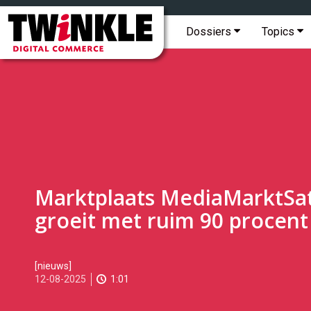
Topmenu
Twinkle
|
Hoofdmenu
Dossiers
Topics
Digital
Commerce
Marktplaats MediaMarktSa
groeit met ruim 90 procent
2025-
[nieuws]
08-
12-08-2025
1:01
12T09:15:00
2025-