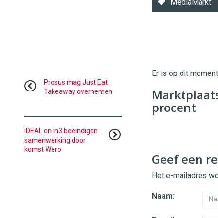
MediaMarkt
Twinkle
Twinkle
|
Digital
Er is op dit momen
Commerce
https://
Prosus mag Just Eat
Marktplaat
Takeaway overnemen
96
54
procent
iDEAL en in3 beëindigen
samenwerking door
komst Wero
Geef een re
Het e-mailadres wor
Naam: