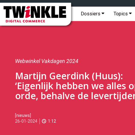
Topmenu
Twinkle
|
Hoofdmenu
Dossiers
Topics
Digital
Commerce
Webwinkel Vakdagen 2024
Martijn Geerdink (Huus):
‘Eigenlijk hebben we alles 
orde, behalve de levertijde
2024-
[nieuws]
01-
26-01-2024
1:12
26T10:00:00
2024-