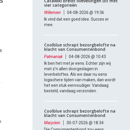
Catawiki breidt liveveilingen uit met
vier categorieën
Willemien
04-08-2026 @ 19:36
Ik vind dat een goed idee. Succes er
mee.
Coolblue schrapt bezorgbelofte na
klacht van Consumentenbond
s
Patmaniak
04-08-2026 @ 10:43
Ik ben het met je eens. Echter zijn wij
met z'n allen doorgeslagen in
leverbeloftes. Als we daar nu eens
logischere tijden van maken, dan wordt
het een stuk eenvoudiger. Vandaag
besteld, vandaag verzonden.
Coolblue schrapt bezorgbelofte na
klacht van Consumentenbond
n
Marjolein
30-07-2026 @ 18:34
Die Consumentenbond zou eens