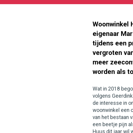
01-
25
1000
562
Woonwinkel H
eigenaar Mar
tijdens een 
vergroten va
meer zeeconta
worden als t
Wat in 2018 bego
volgens Geerdink 
de interesse in o
woonwinkel een on
van het bestaan v
een beetje pijn a
Huus dit jaar wi