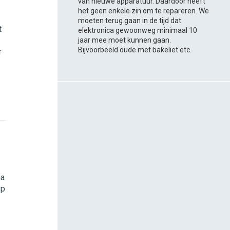
van nieuwe apparatuur. Daardoor heeft
het geen enkele zin om te repareren. We
moeten terug gaan in de tijd dat
t
elektronica gewoonweg minimaal 10
jaar mee moet kunnen gaan.
Bijvoorbeeld oude met bakeliet etc.
r
na
op