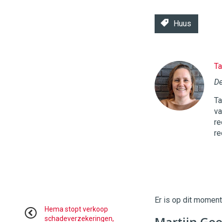
Huus
Ta
Twinkle
|
De
Digital
Ta
Commerce
https://
va
re
96
54
re
Er is op dit momen
Hema stopt verkoop
Martijn Gee
schadeverzekeringen,