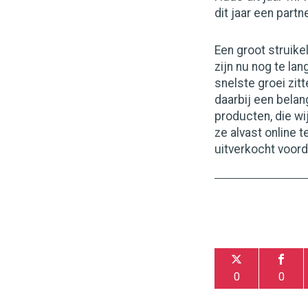
dit jaar een part
Een groot struikel
zijn nu nog te la
snelste groei zit
daarbij een belan
producten, die wi
ze alvast online 
uitverkocht voord
0
0