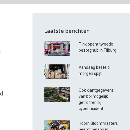
Laatste berichten
Flink opent tweede
n
bezorghub in Tilburg
Vandaag besteld,
morgen spijt
Ook klantgegevens
nd
van bol mogelijk
e
getroffen bij
n
cyberincident
d
Hoorn Bloommasters
neemt belang in