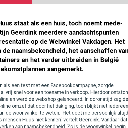
uus staat als een huis, toch noemt mede-
tijn Geerdink meerdere aandachtspunten
presentatie op de Webwinkel Vakdagen. Het
n de naamsbekendheid, het aanschaffen va
iners en het verder uitbreiden in België
oekomstplannen aangemerkt.
n als een test met een Facebookcampagne, zorgde
al vrij snel voor een toename in verkoop. Hierdoor ontsto
nline en werd de webshop gelanceerd. In coronatijd zag d
line omzet dat door het dak ging, toch blijkt niet iederee
an de woonwinkel te weten. ‘Het doet me persoonlijk altij
ls mensen Huus niet kennen’, vertelt Geerdink. Vandaar dat
l werken aan naamsbekendheid. Zo is de woonwinkel begin