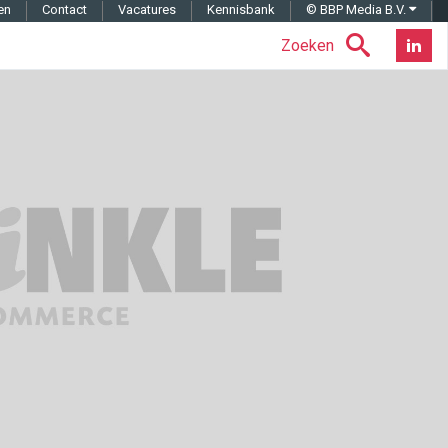
en
Contact
Vacatures
Kennisbank
© BBP Media B.V.
Zoeken
Nieuwsb