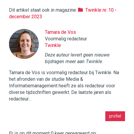
Dit artikel staat ook in magazine:
Twinkle nr. 10 -
december 2023
Tamara de Vos
Voormalig redacteur
Twinkle
Deze auteur levert geen nieuwe
bijdragen meer aan Twinkle.
Tamara de Vos is voormalig redacteur bij Twinkle. Na
het afronden van de studie Media &
Informatiemanagement heeft ze als redacteur voor
diverse tijdschriften gewerkt. De laatste jaren als
redacteur...
Twinkle
profiel
|
Digital
Commerce
https://twinklemagazine.nl
Er is op dit moment 0 keer gereageerd op: