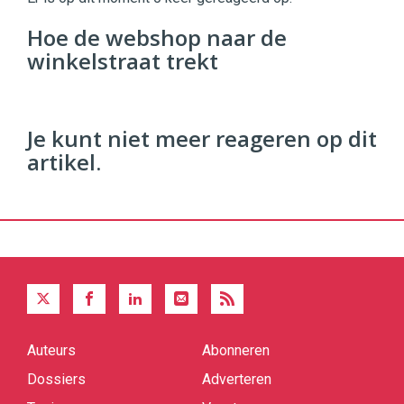
96
Hoe de webshop naar de
54
winkelstraat trekt
Je kunt niet meer reageren op dit
artikel.
Auteurs
Abonneren
Quick
links
Dossiers
Adverteren