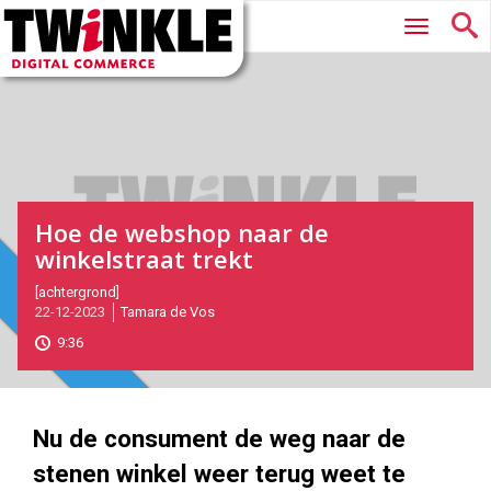
Twinkle
Hoofdmenu
|
Digital
Commerce
Hoe de webshop naar de
winkelstraat trekt
2023-
[achtergrond]
Magazine
Magazine
22-12-2023
Tamara de Vos
12-
22T09:17:00
9:36
2023-
12-
22
1000
562
Nu de consument de weg naar de
stenen winkel weer terug weet te