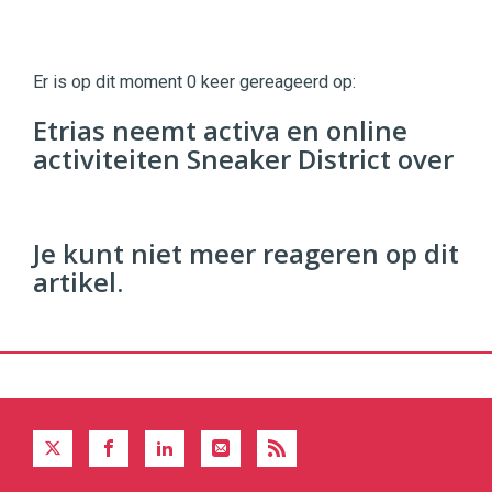
Twinkle
Twinkle
|
Er is op dit moment 0 keer gereageerd op:
Digital
Commerce
https://twinklemagazine.nl
Etrias neemt activa en online
activiteiten Sneaker District over
96
54
Je kunt niet meer reageren op dit
artikel.