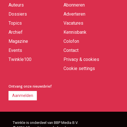
Auteurs
Abonneren
Quick
links
Dossiers
Adverteren
Topics
Vacatures
Archief
Kennisbank
Magazine
Colofon
Events
Contact
Twinkle100
Privacy & cookies
Cookie settings
Ontvang onze nieuwsbrief
Aanmelden
Twinkle is onderdeel van BBP Media B.V.