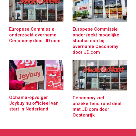
Europese Commissie
Europese Commissie
onderzoekt overname
onderzoekt mogelijke
Ceconomy door JD.com
staatssteun bij
overname Ceconomy
door JD.com
Ochama-opvolger
Ceconomy ziet
Joybuy nu officieel van
onzekerheid rond deal
start in Nederland
met JD.com door
Oostenrijk