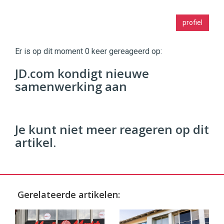
Twinkle
profiel
|
Digital
Commerce
https://twinklemagazine.nl
Er is op dit moment 0 keer gereageerd op:
96
JD.com kondigt nieuwe
54
samenwerking aan
Je kunt niet meer reageren op dit
artikel.
Gerelateerde artikelen: