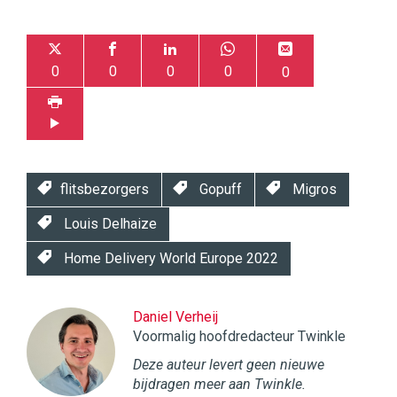
0
0
0
0
0
flitsbezorgers
Gopuff
Migros
Louis Delhaize
Home Delivery World Europe 2022
Daniel Verheij
Voormalig hoofdredacteur Twinkle
Deze auteur levert geen nieuwe
bijdragen meer aan Twinkle.