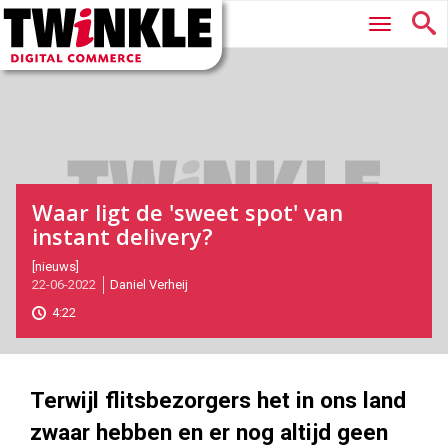
Twinkle
Hoofdmenu
|
Digital
Commerce
Waar ligt de 'sweet spot' van
instant delivery?
2022-
[nieuws]
22-06-2022
Daniel Verheij
06-
22T15:40:00
4:22
2022-
06-
22
1000
562
Terwijl flitsbezorgers het in ons land
zwaar hebben en er nog altijd geen