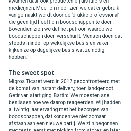
kwamen daar ook producten bij als luiers en
medicijnen; Meer en meer zien we dat er gebruik
van gemaakt wordt door de ‘drukke professional’
die geen tijd heeft om boodschappen te doen.
Bovendien zien we dat het patroon waarop we
boodschappen doen verschuift. Mensen doen dat
steeds minder op wekelijkse basis en vaker
kijken ze op dagelijkse basis wat ze nodig
hebben.’
The sweet spot
Migros Ticaret werd in 2017 geconfronteerd met
de komst van instant delivery, toen landgenoot
Getir van start ging. Bartin: ‘We moesten snel
beslissen hoe we daarop reageerden. Wij hadden
al twintig jaar ervaring met het bezorgen van
boodschappen, dat konden we niet zomaar
afstaan aan een nieuwe partij. We zijn begonnen
met tests, eerst met picking from stores en later