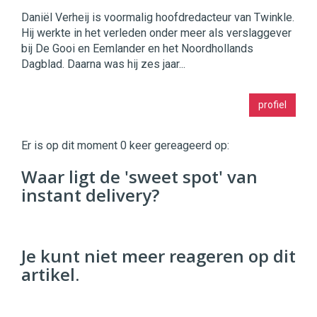
Daniël Verheij is voormalig hoofdredacteur van Twinkle.
Hij werkte in het verleden onder meer als verslaggever
bij De Gooi en Eemlander en het Noordhollands
Dagblad. Daarna was hij zes jaar...
Twinkle
profiel
|
Digital
Commerce
https://twinklemagazine.nl
Er is op dit moment 0 keer gereageerd op:
96
Waar ligt de 'sweet spot' van
54
instant delivery?
Je kunt niet meer reageren op dit
artikel.