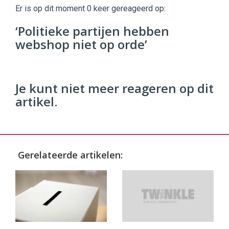
Commerce
https://twinklemagazine.nl
Er is op dit moment 0 keer gereageerd op:
96
‘Politieke partijen hebben
54
webshop niet op orde’
Je kunt niet meer reageren op dit
artikel.
Gerelateerde artikelen: