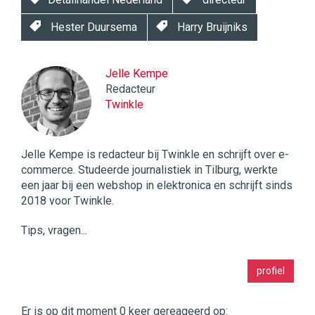
Hester Duursema
Harry Bruijniks
Jelle Kempe
Redacteur
Twinkle
Jelle Kempe is redacteur bij Twinkle en schrijft over e-
commerce. Studeerde journalistiek in Tilburg, werkte
een jaar bij een webshop in elektronica en schrijft sinds
2018 voor Twinkle.
Tips, vragen...
Twinkle
profiel
|
Digital
Commerce
https://twinklemagazine.nl
Er is op dit moment 0 keer gereageerd op: