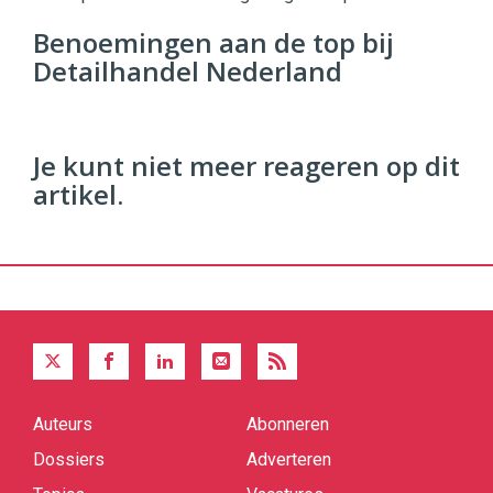
96
Benoemingen aan de top bij
54
Detailhandel Nederland
Je kunt niet meer reageren op dit
artikel.
Auteurs
Abonneren
Quick
links
Dossiers
Adverteren