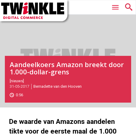
Twinkle
Hoofdmenu
|
Digital
Commerce
Aandeelkoers Amazon breekt door
1.000-dollar-grens
2017-
[nieuws]
31-05-2017
Bernadette van den Hooven
05-
31T11:07:00
0:56
2017-
06-
01
2510
1411
De waarde van Amazons aandelen
tikte voor de eerste maal de 1.000