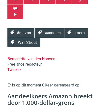
0
Amazon
aandelen
koers
Wall Street
Bernadette van den Hooven
Freelance redacteur
Twinkle
Twinkle
|
Er is op dit moment 0 keer gereageerd op:
Digital
Commerce
https://twinklemagazine.nl
Aandeelkoers Amazon breekt
door 1.000-dollar-grens
96
54