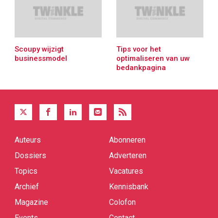
Scoupy wijzigt
Tips voor het
businessmodel
optimaliseren van uw
bedankpagina
Auteurs
Abonneren
Quick
links
Dossiers
Adverteren
Topics
Vacatures
Archief
Kennisbank
Magazine
Colofon
Events
Contact