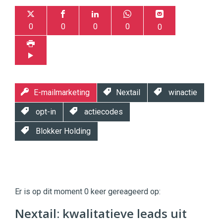
0
0
0
0
0
E-mailmarketing
Nextail
winactie
opt-in
actiecodes
Blokker Holding
Twinkle
Twinkle
|
Er is op dit moment 0 keer gereageerd op:
Digital
Commerce
https://twinklemagazine.nl
Nextail: kwalitatieve leads uit