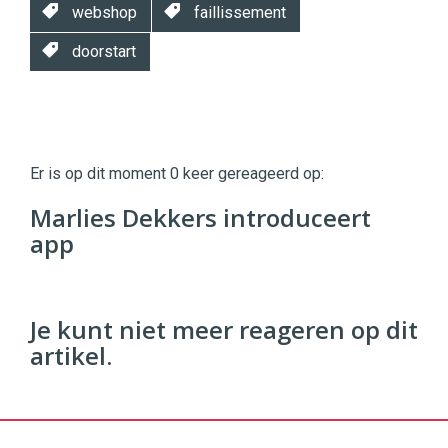
webshop
faillissement
doorstart
Twinkle
Twinkle
|
Er is op dit moment 0 keer gereageerd op:
Digital
Commerce
https://twinklemagazine.nl
Marlies Dekkers introduceert
app
96
54
Je kunt niet meer reageren op dit
artikel.