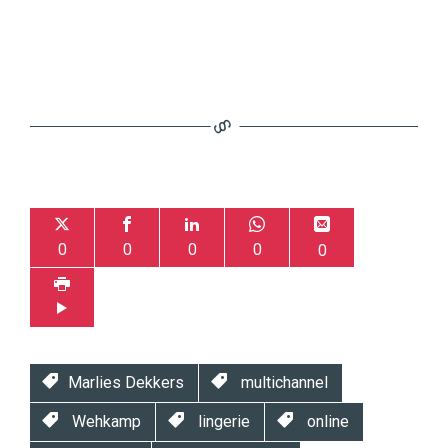
0
0
0
0
0
Marlies Dekkers
multichannel
Wehkamp
lingerie
online