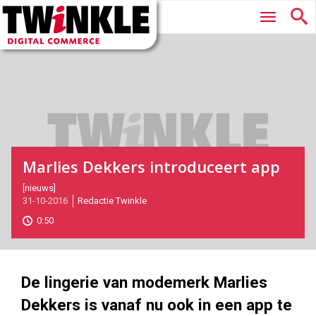
Twinkle
Hoofdmenu
|
Digital
Commerce
Marlies Dekkers introduceert app
2016-
[nieuws]
31-10-2016
Redactie Twinkle
10-
31T15:30:00
0:50
2017-
05-
27
180
101
De lingerie van modemerk Marlies
Dekkers is vanaf nu ook in een app te