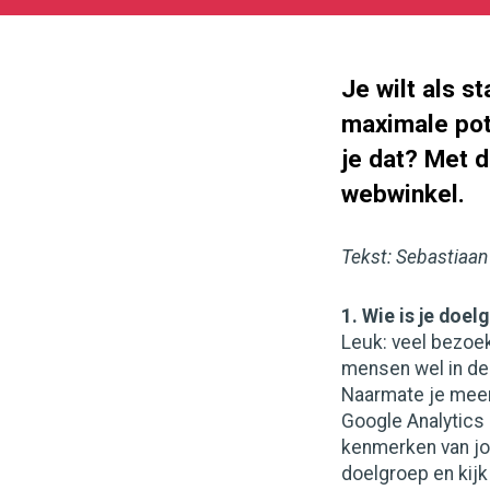
2017-
05-
27
180
101
Je wilt als 
maximale pot
je dat? Met d
webwinkel.
Tekst: Sebastiaan
1. Wie is je doel
Leuk: veel bezoek
mensen wel in de
Naarmate je meer
Google Analytics
kenmerken van j
doelgroep en kijk