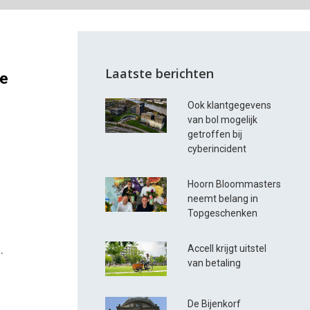
Laatste berichten
oe
Ook klantgegevens
van bol mogelijk
getroffen bij
cyberincident
Hoorn Bloommasters
neemt belang in
Topgeschenken
.
Accell krijgt uitstel
van betaling
De Bijenkorf