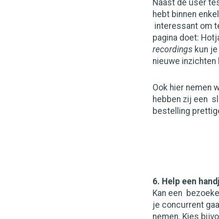
Naast de user te
hebt binnen enkel
interessant om t
pagina doet: Hotj
recordings
kun je
nieuwe inzichten 
Ook hier nemen w
hebben zij een s
bestelling pretti
6. Help een hand
Kan een bezoeker 
je concurrent gaa
nemen. Kies bijvo