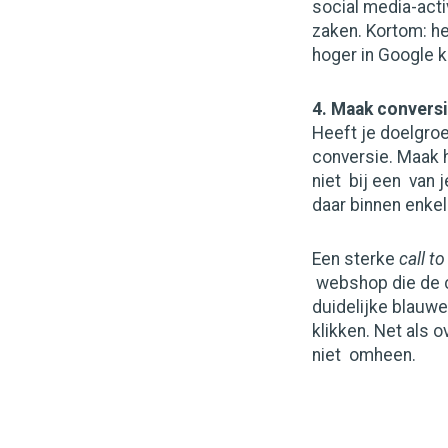
social media-acti
zaken. Kortom: h
hoger in Google 
4. Maak conversi
Heeft je doelgro
conversie. Maak h
niet bij een van 
daar binnen enkele
Een sterke
call to
webshop die de ca
duidelijke blauwe
klikken. Net als 
niet omheen.