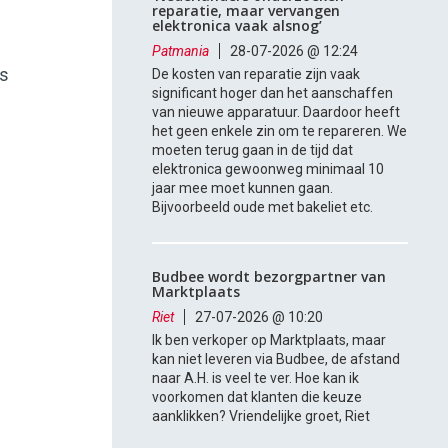
reparatie, maar vervangen
elektronica vaak alsnog’
Patmania
28-07-2026 @ 12:24
es
De kosten van reparatie zijn vaak
significant hoger dan het aanschaffen
e
van nieuwe apparatuur. Daardoor heeft
het geen enkele zin om te repareren. We
moeten terug gaan in de tijd dat
elektronica gewoonweg minimaal 10
jaar mee moet kunnen gaan.
Bijvoorbeeld oude met bakeliet etc.
Budbee wordt bezorgpartner van
Marktplaats
Riet
27-07-2026 @ 10:20
Ik ben verkoper op Marktplaats, maar
kan niet leveren via Budbee, de afstand
naar A.H. is veel te ver. Hoe kan ik
voorkomen dat klanten die keuze
aanklikken? Vriendelijke groet, Riet