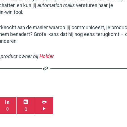
hatten en kun jij
automation mails
versturen naar je
n-win tool.
rknocht aan de manier waarop jij communiceert, je produc
n hem benadert? Grote kans dat hij nog eens terugkomt – 
 anderen.
 product owner bij
Holder
.
0
0