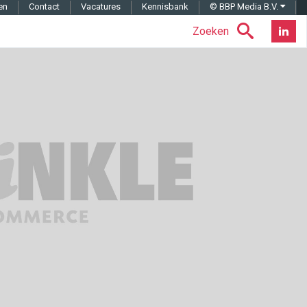
en
Contact
Vacatures
Kennisbank
© BBP Media B.V.
Zoeken
Nieuwsb