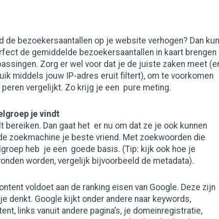
eld de bezoekersaantallen op je website verhogen? Dan ku
rfect de gemiddelde bezoekersaantallen in kaart brengen
passingen. Zorg er wel voor dat je de juiste zaken meet (e
uik middels jouw IP-adres eruit filtert), om te voorkomen
 peren vergelijkt. Zo krijg je een pure meting.
elgroep je vindt
lt bereiken. Dan gaat het er nu om dat ze je ook kunnen
s de zoekmachine je beste vriend. Met zoekwoorden die
lgroep heb je een goede basis. (Tip: kijk ook hoe je
onden worden, vergelijk bijvoorbeeld de metadata).
content voldoet aan de ranking eisen van Google. Deze zijn
je denkt. Google kijkt onder andere naar keywords,
ent, links vanuit andere pagina’s, je domeinregistratie,