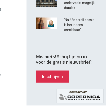
onderzoekt mogelijk
datalek
e
'Na één scroll-sessie
is het ineens
onmisbaar'
Mis niets! Schrijf je nu in
voor de gratis nieuwsbrief:
e
Inschrijven