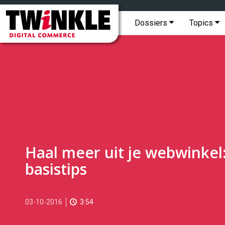
Topmenu
Twinkle
|
Hoofdmenu
Dossiers
Topics
Digital
Commerce
Haal meer uit je webwinkel:
basistips
2016-
03-10-2016
3:54
10-
03T14:13:00