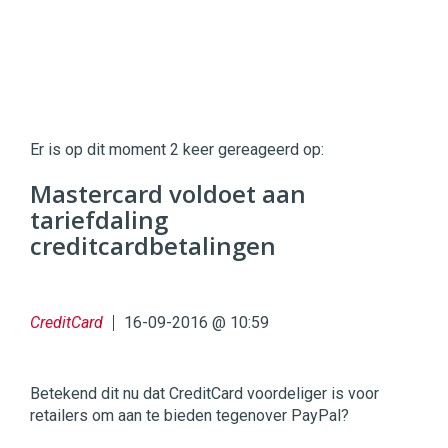
Twinkle
Twinkle
|
Er is op dit moment 2 keer gereageerd op:
Digital
Commerce
https://twinklemagazine.nl
Mastercard voldoet aan
tariefdaling
96
54
creditcardbetalingen
CreditCard
16-09-2016 @ 10:59
Betekend dit nu dat CreditCard voordeliger is voor
retailers om aan te bieden tegenover PayPal?