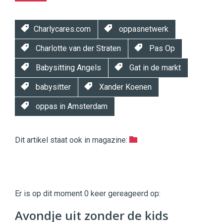
Charlycares.com
oppasnetwerk
Charlotte van der Straten
Pas Op
Babysitting Angels
Gat in de markt
babysitter
Xander Koenen
oppas in Amsterdam
Dit artikel staat ook in magazine:
Twinkle
Twinkle
|
Er is op dit moment 0 keer gereageerd op:
Digital
Commerce
https://twinklemagazine.nl
Avondje uit zonder de kids