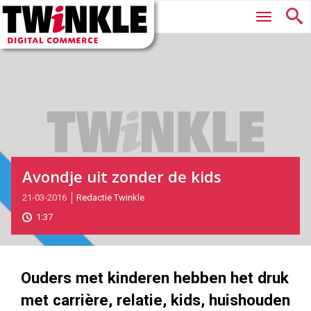
Twinkle
Hoofdmenu
|
Digital
Commerce
Avondje uit zonder de kids
Magazine
2016-
21-03-2016
Redactie Twinkle
03-
1:37
21T14:01:00
2017-
05-
27
Ouders met kinderen hebben het druk
180
101
met carrière, relatie, kids, huishouden