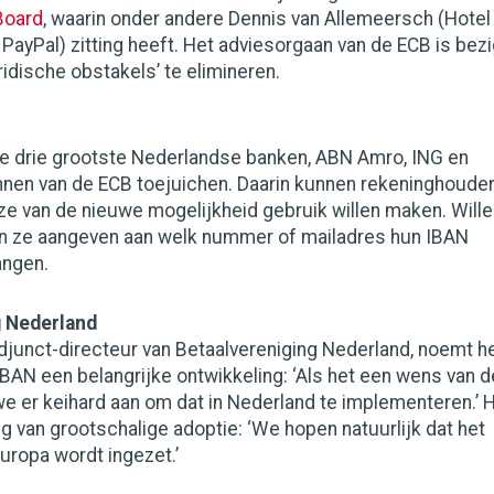
Board
, waarin onder andere Dennis van Allemeersch (Hotel
PayPal) zitting heeft. Het adviesorgaan van de ECB is bez
ridische obstakels’ te elimineren.
e drie grootste Nederlandse banken, ABN Amro, ING en
nnen van de ECB toejuichen. Daarin kunnen rekeninghoude
ze van de nieuwe mogelijkheid gebruik willen maken. Will
en ze aangeven aan welk nummer of mailadres hun IBAN
ngen.
g Nederland
djunct-directeur van Betaalvereniging Nederland, noemt h
BAN een belangrijke ontwikkeling: ‘Als het een wens van d
e er keihard aan om dat in Nederland te implementeren.’ H
ng van grootschalige adoptie: ‘We hopen natuurlijk dat het
uropa wordt ingezet.’