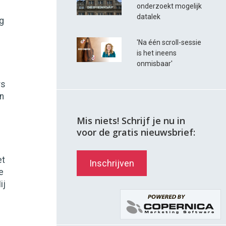
onderzoekt mogelijk
datalek
ig
'Na één scroll-sessie
is het ineens
onmisbaar'
rs
en
Mis niets! Schrijf je nu in
voor de gratis nieuwsbrief:
et
Inschrijven
e
ij