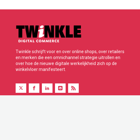
Twinkle schrijft voor en over online shops, over retailers
en merken die een omnichannel strategie uitrollen en
over hoe de nieuwe digitale werkelijkheid zich op de
winkelvloer manifesteert.
Twinkle is onderdeel van BBP Media B.V.
© 2026 Alle rechten voorbehouden