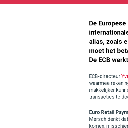
11-
11
180
101
De Europese 
internationa
alias, zoals
moet het bet
De ECB werk
ECB-directeur
Yv
waarmee rekenin
makkelijker kunn
transacties te do
Euro Retail Pay
Mersch denkt dat
komen, misschien 