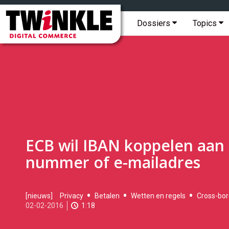
Topmenu
Twinkle
|
Hoofdmenu
Dossiers
Topics
Digital
Commerce
ECB wil IBAN koppelen aan 
nummer of e-mailadres
2016-
[nieuws]
Privacy
Betalen
Wetten en regels
Cross-bor
02-
02-02-2016
1:18
02T11:55:00
2017-