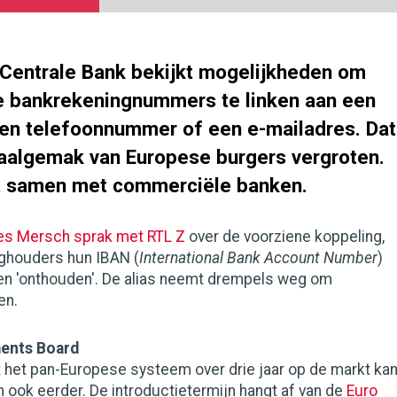
Centrale Bank bekijkt mogelijkheden om
le bankrekeningnummers te linken aan een
 een telefoonnummer of een e-mailadres. Dat
aalgemak van Europese burgers vergroten.
t samen met commerciële banken.
es Mersch sprak met RTL Z
over de voorziene koppeling,
ghouders hun IBAN (
International Bank Account Number
)
en 'onthouden'. De alias neemt drempels weg om
en.
ments Board
 het pan-Europese systeem over drie jaar op de markt ka
ook eerder. De introductietermijn hangt af van de
Euro