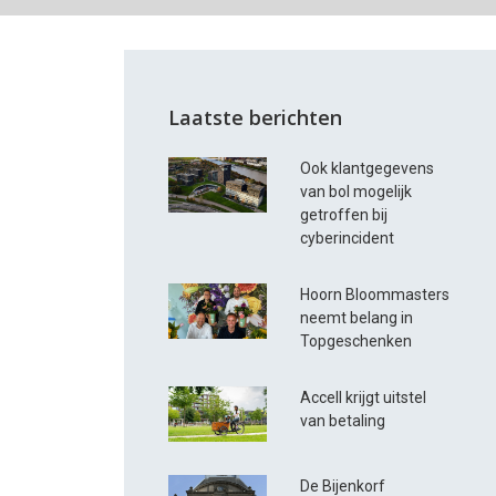
Laatste berichten
Ook klantgegevens
van bol mogelijk
getroffen bij
cyberincident
Hoorn Bloommasters
neemt belang in
Topgeschenken
Accell krijgt uitstel
van betaling
n
De Bijenkorf