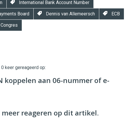
jn
International Bank Account Number
Payments Board
Dennis van Allemeersch
ECB
l Congres
t 0 keer gereageerd op:
twinklemagazine.nl
AN koppelen aan 06-nummer of e-
 meer reageren op dit artikel.