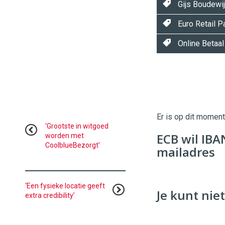
Gijs Boudewi
Euro Retail 
Online Betaa
Twinkle
Twinkle
|
Digital
Er is op dit momen
Commerce
https://
‘Grootste in witgoed
ECB wil IB
worden met
CoolblueBezorgt’
96
54
mailadres
‘Een fysieke locatie geeft
Je kunt niet
extra credibility’