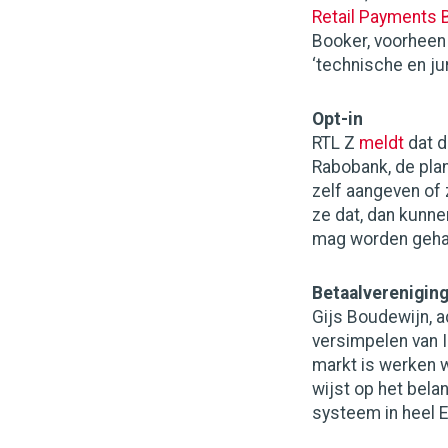
Retail Payments 
Booker, voorheen 
‘technische en ju
Opt-in
RTL Z
meldt
dat d
Rabobank, de pla
zelf aangeven of 
ze dat, dan kunn
mag worden geha
Betaalverenigin
Gijs Boudewijn, a
versimpelen van I
markt is werken w
wijst op het bela
systeem in heel E