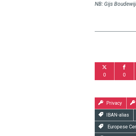
NB: Gijs Boudewij
0
0
Privacy
IBAN-alias
Europese Cen