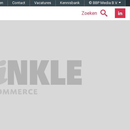
en
Contact
Vacatures
Kennisbank
© BBP Media B.V.
Zoeken
Nieuwsb