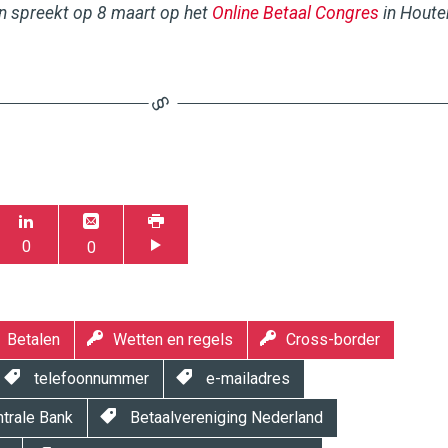
n spreekt op 8 maart op het
Online Betaal Congres
in Houte
0
0
Betalen
Wetten en regels
Cross-border
telefoonnummer
e-mailadres
trale Bank
Betaalvereniging Nederland