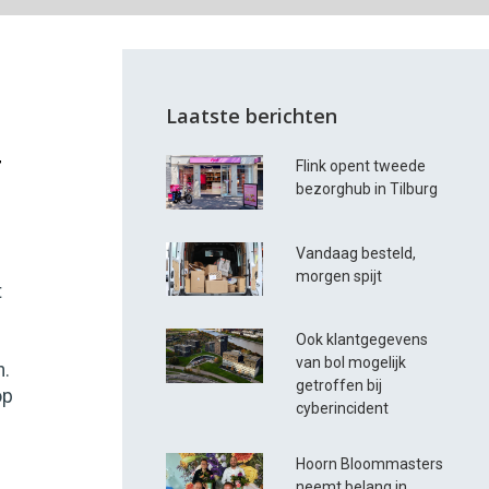
Laatste berichten
4
Flink opent tweede
bezorghub in Tilburg
Vandaag besteld,
morgen spijt
t
Ook klantgegevens
van bol mogelijk
.
getroffen bij
op
cyberincident
Hoorn Bloommasters
neemt belang in