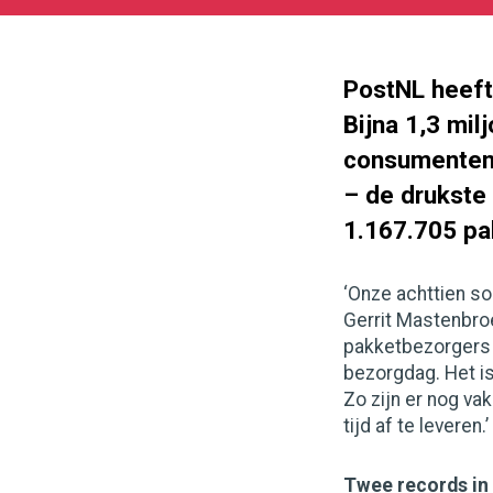
05-
27
180
101
PostNL heeft 
Bijna 1,3 mil
consumenten 
– de drukste 
1.167.705 pa
‘Onze achttien so
Gerrit Mastenbroe
pakketbezorgers 
bezorgdag. Het is
Zo zijn er nog va
tijd af te leveren.’
Twee records in