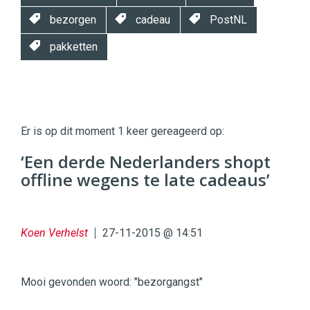
bezorgen
cadeau
PostNL
pakketten
Twinkle
Twinkle
|
Er is op dit moment 1 keer gereageerd op:
Digital
Commerce
https://twinklemagazine.nl
‘Een derde Nederlanders shopt
offline wegens te late cadeaus’
96
54
Koen Verhelst
27-11-2015 @ 14:51
Mooi gevonden woord: "bezorgangst"