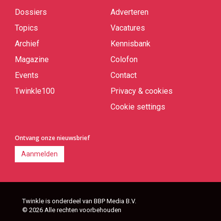
links
Dossiers
Adverteren
Topics
Vacatures
Archief
Kennisbank
Magazine
Colofon
Events
Contact
Twinkle100
Privacy & cookies
Cookie settings
Ontvang onze nieuwsbrief
Aanmelden
Twinkle is onderdeel van BBP Media B.V.
© 2026 Alle rechten voorbehouden