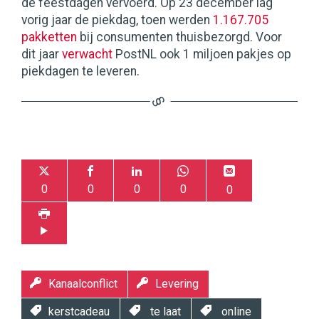
de feestdagen vervoerd. Op 23 december lag
vorig jaar de piekdag, toen werden
1.167.705
pakketten
bij consumenten thuisbezorgd. Voor
dit jaar
verwacht
PostNL ook 1 miljoen pakjes op
piekdagen te leveren.
0
0
0
0
0
Kanaalconflict
Levering
kerstcadeau
te laat
online