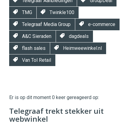
Telegraaf Aanbiedingen
GroupDeal
TMG
Twinkle100
Telegraaf Media Group
e-commerce
A&C Sieraden
dagdeals
flash sales
Heimweewinkel.nl
Van Tol Retail
Twinkle
Twinkle
|
Er is op dit moment 0 keer gereageerd op:
Digital
Commerce
https://twinklemagazine.nl
Telegraaf trekt stekker uit
webwinkel
96
54