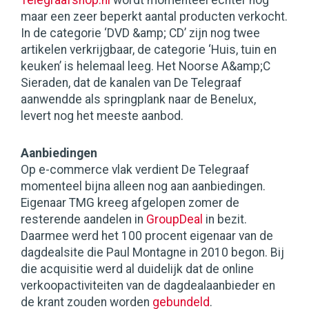
Telegraafshop.nl
wordt momenteel echter nog
maar een zeer beperkt aantal producten verkocht.
In de categorie ‘DVD &amp; CD’ zijn nog twee
artikelen verkrijgbaar, de categorie ‘Huis, tuin en
keuken’ is helemaal leeg. Het Noorse A&amp;C
Sieraden, dat de kanalen van De Telegraaf
aanwendde als springplank naar de Benelux,
levert nog het meeste aanbod.
Aanbiedingen
Op e-commerce vlak verdient De Telegraaf
momenteel bijna alleen nog aan aanbiedingen.
Eigenaar TMG kreeg afgelopen zomer de
resterende aandelen in
GroupDeal
in bezit.
Daarmee werd het 100 procent eigenaar van de
dagdealsite die Paul Montagne in 2010 begon. Bij
die acquisitie werd al duidelijk dat de online
verkoopactiviteiten van de dagdealaanbieder en
de krant zouden worden
gebundeld
.