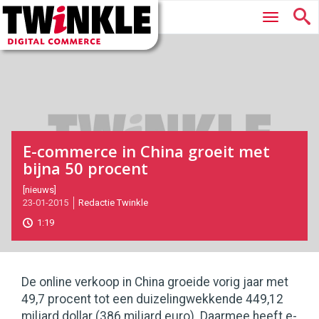
Twinkle
Hoofdmenu
|
Digital
Commerce
E-commerce in China groeit met
bijna 50 procent
2015-
[nieuws]
23-01-2015
Redactie Twinkle
01-
23T09:39:00
1:19
2017-
05-
27
180
101
De online verkoop in China groeide vorig jaar met
49,7 procent tot een duizelingwekkende 449,12
miljard dollar (386 miljard euro). Daarmee heeft e-