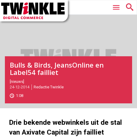
Twinkle
Hoofdmenu
|
Digital
Commerce
Bulls & Birds, JeansOnline en
Label54 failliet
2014-
[nieuws]
24-12-2014
Redactie Twinkle
12-
24T12:34:00
1:08
2017-
05-
27
180
101
Drie bekende webwinkels uit de stal
van Axivate Capital zijn failliet