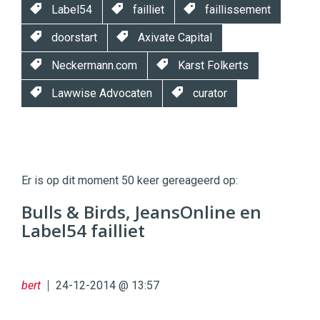
Label54
failliet
faillissement
doorstart
Axivate Capital
Neckermann.com
Karst Folkerts
Lawwise Advocaten
curator
Twinkle
Twinkle
|
Er is op dit moment 50 keer gereageerd op:
Digital
Commerce
https://twinklemagazine.nl
Bulls & Birds, JeansOnline en
Label54 failliet
96
54
bert
24-12-2014 @ 13:57