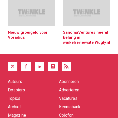
Nieuw groeigeld voor
SanomaVentures neemt
Voradius
belang in
winkelreviewsite Wugly.nl
Auteurs
Abonneren
Quick
links
Dossiers
Adverteren
Topics
Vacatures
Archief
Kennisbank
Magazine
Colofon