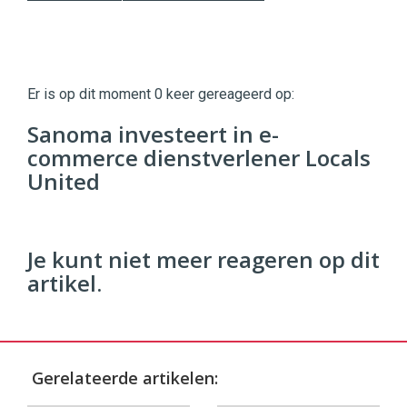
Twinkle
Twinkle
|
Er is op dit moment 0 keer gereageerd op:
Digital
Commerce
https://twinklemagazine.nl
Sanoma investeert in e-
commerce dienstverlener Locals
96
54
United
Je kunt niet meer reageren op dit
artikel.
Gerelateerde artikelen: