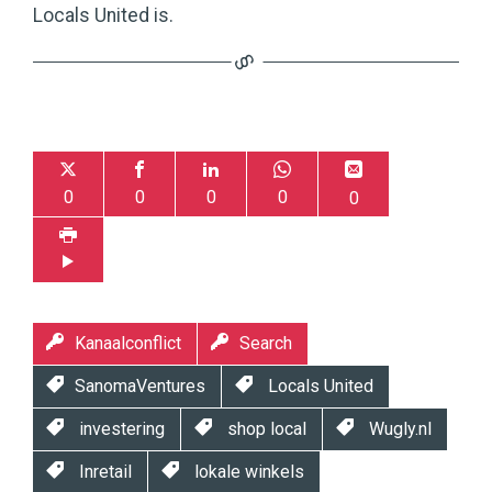
Locals United is.
0
0
0
0
0
Kanaalconflict
Search
SanomaVentures
Locals United
investering
shop local
Wugly.nl
Inretail
lokale winkels