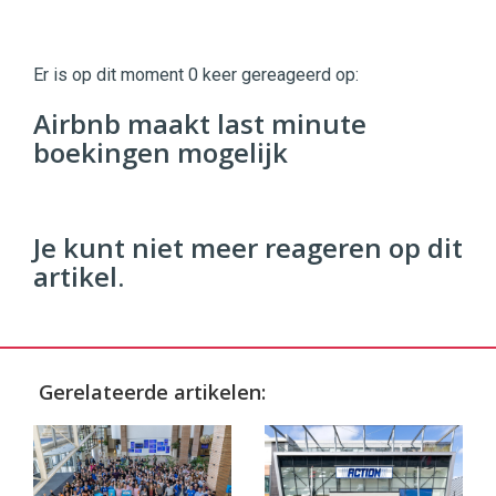
Twinkle
Twinkle
|
Er is op dit moment 0 keer gereageerd op:
Digital
Commerce
https://twinklemagazine.nl
Airbnb maakt last minute
boekingen mogelijk
96
54
Je kunt niet meer reageren op dit
artikel.
Gerelateerde artikelen: