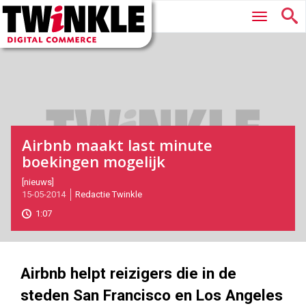
Twinkle
Hoofdmenu
|
Digital
Commerce
Airbnb maakt last minute
boekingen mogelijk
2014-
[nieuws]
15-05-2014
Redactie Twinkle
05-
15T11:43:00
1:07
2017-
05-
27
180
101
Airbnb helpt reizigers die in de
steden San Francisco en Los Angeles