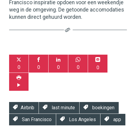
Francisco inspiratie opdoen voor een weekendje
weg in de omgeving. De getoonde accomodaties
kunnen direct gehuurd worden.
0
0
0
0
0
Airbnb
last minute
boekingen
San Francisco
Los Angeles
app