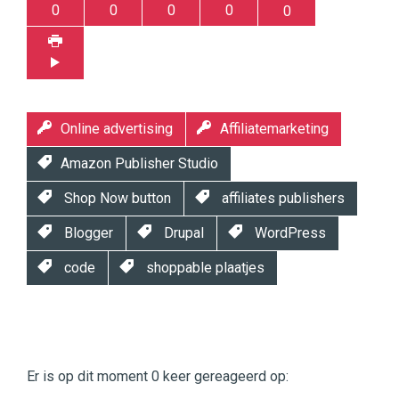
0
0
0
0
0
Online advertising
Affiliatemarketing
Amazon Publisher Studio
Shop Now button
affiliates publishers
Blogger
Drupal
WordPress
code
shoppable plaatjes
Twinkle
Twinkle
|
Er is op dit moment 0 keer gereageerd op:
Digital