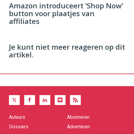
Commerce
https://twinklemagazine.nl
Amazon introduceert ‘Shop Now’
button voor plaatjes van
96
54
affiliates
Je kunt niet meer reageren op dit
artikel.
Auteurs
Abonneren
Quick
links
Dossiers
Adverteren