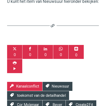
U kunt het item van Nieuwsuur hieronder bekijken:
0
0
0
0
0
Kanaalconflict
Nieuwsuur
toekomst van de detailhandel
Cor Molenaar
Bever
Create2Fit