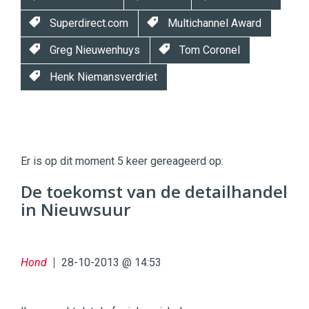
Superdirect.com
Multichannel Award
Greg Nieuwenhuys
Tom Coronel
Henk Niemansverdriet
Twinkle
Twinkle
|
Er is op dit moment 5 keer gereageerd op:
Digital
Commerce
https://twinklemagazine.nl
De toekomst van de detailhandel
in Nieuwsuur
96
54
Hond
28-10-2013 @ 14:53