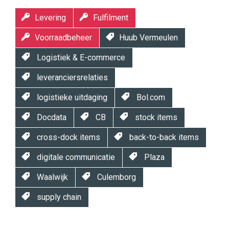
Levering
Fulfilment
Voorraadbeheer
Huub Vermeulen
Logistiek & E-commerce
leveranciersrelaties
logistieke uitdaging
Bol.com
Docdata
CB
stock items
cross-dock items
back-to-back items
digitale communicatie
Plaza
Waalwijk
Culemborg
supply chain