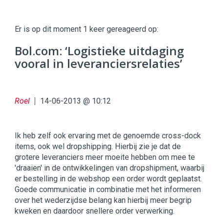
Twinkle
Twinkle
|
Er is op dit moment 1 keer gereageerd op:
Digital
Commerce
https://twinklemagazine.nl
Bol.com: ‘Logistieke uitdaging
vooral in leveranciersrelaties’
96
54
Roel
14-06-2013 @ 10:12
Ik heb zelf ook ervaring met de genoemde cross-dock
items, ook wel dropshipping. Hierbij zie je dat de
grotere leveranciers meer moeite hebben om mee te
'draaien' in de ontwikkelingen van dropshipment, waarbij
er bestelling in de webshop een order wordt geplaatst.
Goede communicatie in combinatie met het informeren
over het wederzijdse belang kan hierbij meer begrip
kweken en daardoor snellere order verwerking.