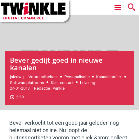
Twinkle
Hoofdmenu
|
Digital
Commerce
Bever gedijt goed in nieuwe
kanalen
2013-
[nieuws]
Voorraadbeheer
Personalisatie
Kanaalconflict
Softwareplatforms
Klantcontact
Levering
01-
24-01-2013
Redactie Twinkle
24T15:05:00
2017-
2:29
11-
08
180
101
Bever verkocht tot een goed jaar geleden nog
helemaal niet online. Nu loopt de
buitensportketen voorop met click &amp; collect