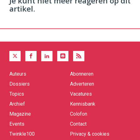
Je kunt niet meer reageren op dit
artikel.
Auteurs
Abonneren
Quick
links
Dossiers
Adverteren
Topics
Vacatures
Archief
Kennisbank
Magazine
Colofon
Events
Contact
Twinkle100
Privacy & cookies