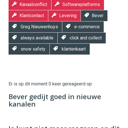
Kanaalconflict
Softwareplatforms
Klantcontact
Levering
Bever
Greg Nieuwenhuys
e-commerce
always available
click and collect
snow safety
klantenkaart
Twinkle
Twinkle
|
Er is op dit moment 0 keer gereageerd op:
Digital
Commerce
https://twinklemagazine.nl
Bever gedijt goed in nieuwe
kanalen
96
54