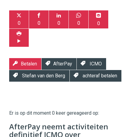
0
0
0
0
0
Betalen
AfterPay
ICMO
Stefan van den Berg
achteraf betalen
Twinkle
Twinkle
|
Er is op dit moment 0 keer gereageerd op:
Digital
Commerce
https://twinklemagazine.nl
AfterPay neemt activiteiten
definitief ICMO over