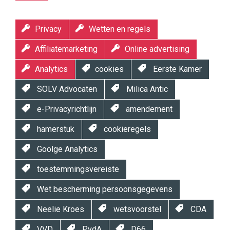
Privacy
Wetten en regels
Affiliatemarketing
Online advertising
Analytics
cookies
Eerste Kamer
SOLV Advocaten
Milica Antic
e-Privacyrichtlijn
amendement
hamerstuk
cookieregels
Goolge Analytics
toestemmingsvereiste
Wet bescherming persoonsgegevens
Neelie Kroes
wetsvoorstel
CDA
VVD
PvdA
D66