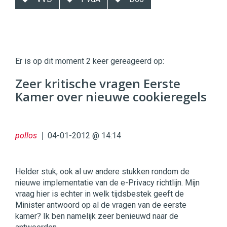
Twinkle
Twinkle
|
Er is op dit moment 2 keer gereageerd op:
Digital
Commerce
https://twinklemagazine.nl
Zeer kritische vragen Eerste
Kamer over nieuwe cookieregels
96
54
pollos
04-01-2012 @ 14:14
Helder stuk, ook al uw andere stukken rondom de
nieuwe implementatie van de e-Privacy richtlijn. Mijn
vraag hier is echter in welk tijdsbestek geeft de
Minister antwoord op al de vragen van de eerste
kamer? Ik ben namelijk zeer benieuwd naar de