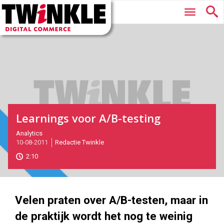
Twinkle
Hoofdmenu
|
Digital
Commerce
Learnings voor A/B-testing
2011-
Analytics
Magazine
10-08-2011
Redactie Twinkle
08-
10T11:08:00
2:10
2017-
05-
27
180
101
Velen praten over A/B-testen, maar in
de praktijk wordt het nog te weinig