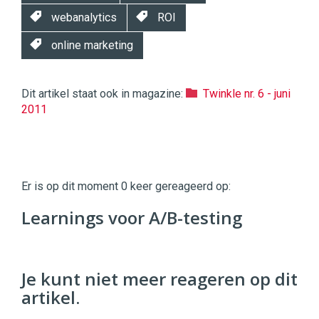
webanalytics
ROI
online marketing
Dit artikel staat ook in magazine:
Twinkle nr. 6 - juni
2011
Twinkle
Twinkle
|
Er is op dit moment 0 keer gereageerd op:
Digital
Commerce
https://twinklemagazine.nl
Learnings voor A/B-testing
96
54
Je kunt niet meer reageren op dit
artikel.