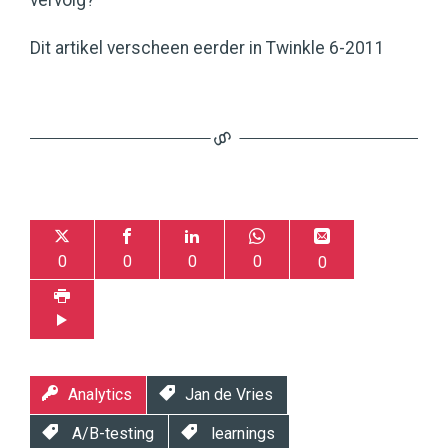
vervolg?
Dit artikel verscheen eerder in Twinkle 6-2011
0
0
0
0
0
Analytics
Jan de Vries
A/B-testing
learnings