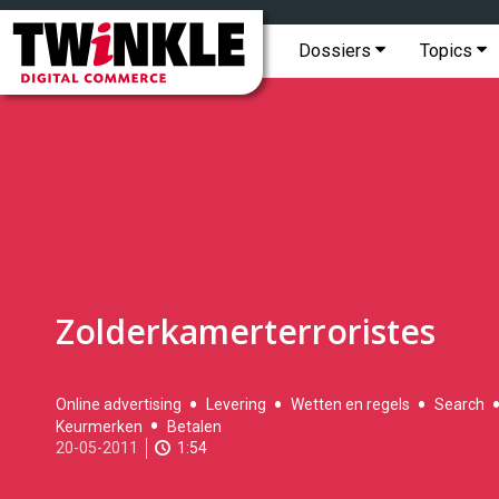
Topmenu
Twinkle
|
Hoofdmenu
Dossiers
Topics
Digital
Commerce
Zolderkamerterroristes
2011-
Online advertising
Levering
Wetten en regels
Search
05-
Keurmerken
Betalen
20T00:03:00
20-05-2011
1:54
2017-
05-