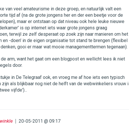
ake van veel amateurisme in deze groep, en natuurlijk valt een
orte tijd af (na de grote jongens her en der een beetje voor de
elopen), maar er ontstaan op dat niveau ook hele leuke nieuwe
lderkamer' is op internet iets waar grote jongens graag
en, terwijl ze zelf desperaat op zoek zijn naar manieren om het
en -doen' in de eigen organisatie tot stand te brengen (flexibel
ox denken, gooi er maar wat mooie managementtermen tegenaan).
de arm, want het gaat om een blogpost en wellicht lees ik niet
egels door.
tukje in De Telegraaf ook, en vroeg me af hoe iets een typisch
ijn als blijkbaar nog niet de helft van de webwinkeliers vrouw i
twee vijfde')...
Twinkle
20-05-2011 @ 09:17