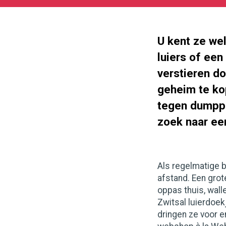
26
180
101
U kent ze we
luiers of een
verstieren d
geheim te ko
tegen dumppr
zoek naar een
Als regelmatige b
afstand. Een gro
oppas thuis, wall
Zwitsal luierdoek
dringen ze voor e