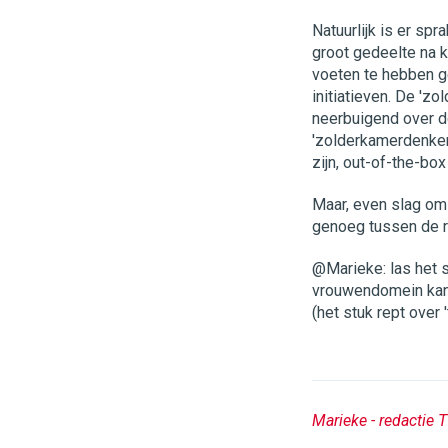
Natuurlijk is er spr
groot gedeelte na k
voeten te hebben g
initiatieven. De 'zo
neerbuigend over do
'zolderkamerdenken 
zijn, out-of-the-b
Maar, even slag om 
genoeg tussen de r
@Marieke: las het s
vrouwendomein kan z
(het stuk rept over '
Marieke - redactie 