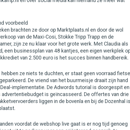
kamp.nl en over social media kan niemand ze meer wat
end voorbeeld
eken brachten ze door op Marktplaats.nl en door de wol
erkoop van de Maxi-Cosi, Stokke Tripp Trapp en de
mer, zijn ze nu klaar voor het grote werk. Met Claudia als
d, een businessplan van 48 kantjes, een eigen werkplek o
kkrediet van 2.500 euro is het succes binnen handbereik.
hebben ze niets te duchten, er staat geen voorraad fiets
geparkeerd. De vriend van het buurmeisje draait zijn hand
iDeal-implementatie. De Adwords tutorial is doorgespit en
s advertentiebudget is geïncasseerd. De offertes van drie
ketvervoerders liggen in de bovenla en bij de Dozenhal i
laatst.
nden voordat de webshop live gaat is er nog tijd genoeg