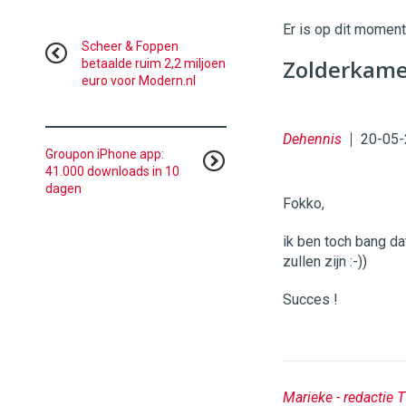
|
Digital
Er is op dit momen
Commerce
https://
Scheer & Foppen
Zolderkamer
betaalde ruim 2,2 miljoen
euro voor Modern.nl
96
54
Dehennis
20-05-
Groupon iPhone app:
41.000 downloads in 10
dagen
Fokko,
ik ben toch bang da
zullen zijn :-))
Succes !
Marieke - redactie 