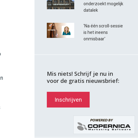
onderzoekt mogelijk
datalek
'Na één scroll-sessie
is het ineens
onmisbaar'
p
Mis niets! Schrijf je nu in
en
voor de gratis nieuwsbrief:
Inschrijven
s