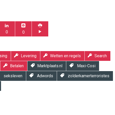
0
0
sing
Levering
Wetten en regels
Search
Betalen
Marktplaats.nl
Maxi-Cosi
seksleven
Adwords
zolderkamerterroristes