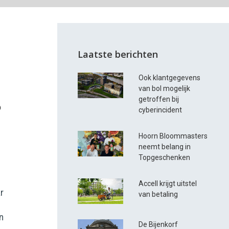
Laatste berichten
Ook klantgegevens
van bol mogelijk
getroffen bij
p
cyberincident
Hoorn Bloommasters
neemt belang in
Topgeschenken
Accell krijgt uitstel
r
van betaling
n
De Bijenkorf