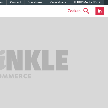
en
Contact
Vacatures
Kennisbank
© BBP Media B.V.
Zoeken
Nieuwsb