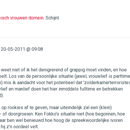
ypisch vrouwen domein
. Schijnt.
20-05-2011 @ 09:08
. weet niet of ik het denigrerend of grappig moet vinden, en hoe
elt. Los van de persoonlijke situatie (jawel, vrouwlief is parttim
 mis ik aandacht voor het potentieel dat 'zolderkamerterroristes
ief en manlief doen het hier inmiddels fulltime en betrekken
).
op rookies af te geven, maar uiteindelijk zal een (klein)
 of doorgroeien. Ken Fokko's situatie niet (hoe begonnen, hoe
maar ben wel benieuwd hoe hoog de spreekwoordelijke ivoren
hij z'n oordeel velt.