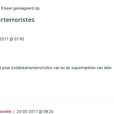
t 9 keer gereageerd op:
twinklemagazine.nl
terroristes
2011 @ 07:45
t jouw zolderkamerterroristes van nu de supermarkten van later
Twinkle
20-05-2011 @ 08:26