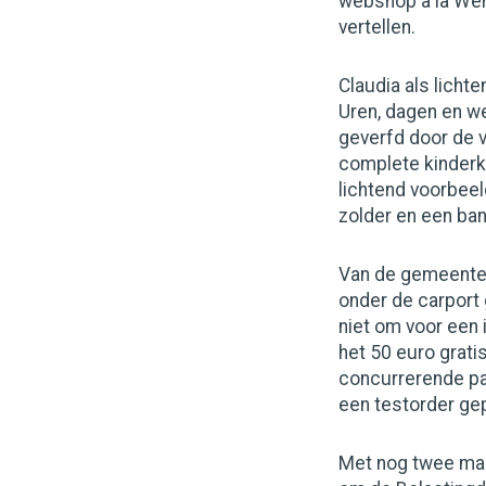
webshop à la Weh
vertellen.
Claudia als licht
Uren, dagen en w
geverfd door de v
complete kinderka
lichtend voorbeel
zolder en een ban
Van de gemeente 
onder de carport 
niet om voor een 
het 50 euro grati
concurrerende pak
een testorder gep
Met nog twee maa