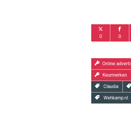
0
0
Online adverti
Keurmerken
Claudia
Wehkamp.nl
Twinkle
Twinkle