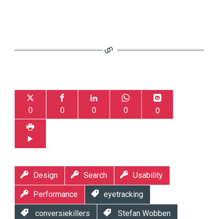
0
0
0
0
0
Design
Search
Usability
Performance
eyetracking
conversiekillers
Stefan Wobben