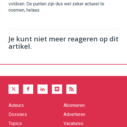
voldoen. De punten zijn dus wel zeker actueel te
noemen, helaas.
Je kunt niet meer reageren op dit
artikel.
Auteurs
Abonneren
Quick
links
Dossiers
Adverteren
Topics
Vacatures