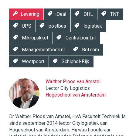
Levering
iDeal
DHL
TNT
UPS
postbus
logistiek
Mikropakket
Centralpoint.nl
Managementboek.nl
Bol.com
Westpoort
Schiphol-Rijk
Walther Ploos van Amstel
Lector City Logistics
Hogeschool van Amsterdam
Dr Walther Ploos van Amstel, HvA Faculteit Techniek is
sinds september 2014 lector Citylogistiek aan
Hogeschool van Amsterdam. Hij was hoogleraar