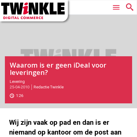
Twinkle
Hoofdmenu
|
Digital
Commerce
Waarom is er geen iDeal voor
leveringen?
2010-
Levering
25-04-2010
Redactie Twinkle
04-
25T11:49:00
1:26
2017-
05-
26
580
386
Wij zijn vaak op pad en dan is er
niemand op kantoor om de post aan