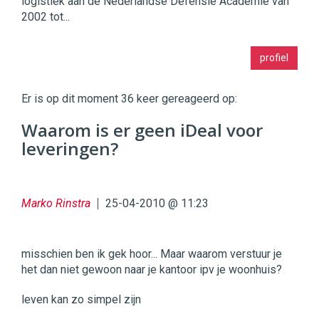
logistiek aan de Nederlandse Defensie Academie van
2002 tot...
Twinkle
profiel
|
Digital
Commerce
https://twinklemagazine.nl
Er is op dit moment 36 keer gereageerd op:
96
Waarom is er geen iDeal voor
54
leveringen?
Marko Rinstra
25-04-2010 @ 11:23
misschien ben ik gek hoor... Maar waarom verstuur je
het dan niet gewoon naar je kantoor ipv je woonhuis?
leven kan zo simpel zijn