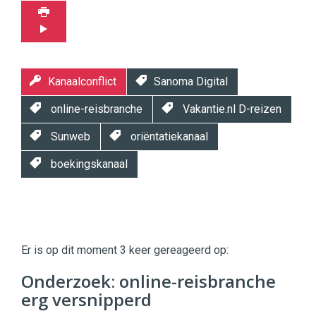
Kanaalconflict
Sanoma Digital
online-reisbranche
Vakantie.nl D-reizen
Sunweb
oriëntatiekanaal
boekingskanaal
Twinkle
Twinkle
|
Er is op dit moment 3 keer gereageerd op:
Digital
Commerce
https://twinklemagazine.nl
Onderzoek: online-reisbranche
erg versnipperd
96
54