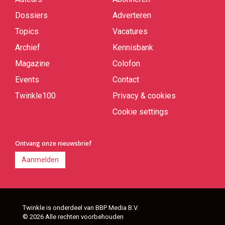
Quick
links
Dossiers
Adverteren
Topics
Vacatures
Archief
Kennisbank
Magazine
Colofon
Events
Contact
Twinkle100
Privacy & cookies
Cookie settings
Ontvang onze nieuwsbrief
Aanmelden
Twinkle is onderdeel van BBP Media B.V.
© 2026 Alle rechten voorbehouden