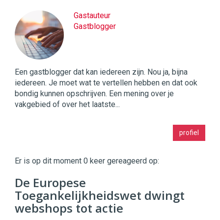
Gastauteur
Gastblogger
Een gastblogger dat kan iedereen zijn. Nou ja, bijna
iedereen. Je moet wat te vertellen hebben en dat ook
bondig kunnen opschrijven. Een mening over je
vakgebied of over het laatste...
Twinkle
profiel
|
Digital
Commerce
https://twinklemagazine.nl
Er is op dit moment 0 keer gereageerd op:
96
De Europese
54
Toegankelijkheidswet dwingt
webshops tot actie