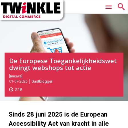
Twinkle
Hoofdmenu
|
Digital
Commerce
De Europese Toegankelijkheidswet
dwingt webshops tot actie
2026-
[nieuws]
01-07-2026
Gastblogger
07-
01T10:14:00
3:18
2026-
07-
21
1000
562
Sinds 28 juni 2025 is de European
Accessibility Act van kracht in alle