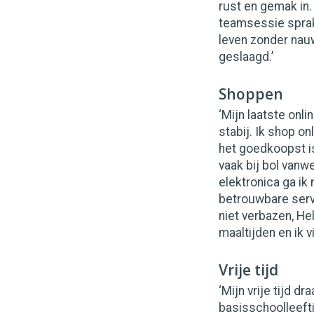
rust en gemak in.
teamsessie sprake
leven zonder nauw
geslaagd.’
Shoppen
‘Mijn laatste on
stabij. Ik shop o
het goedkoopst is
vaak bij bol vanw
elektronica ga ik
betrouwbare servic
niet verbazen, He
maaltijden en ik 
Vrije tijd
‘Mijn vrije tijd d
basisschoolleefti