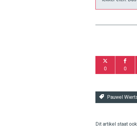
0
0
Pauwel Wier
Dit artikel staat oo