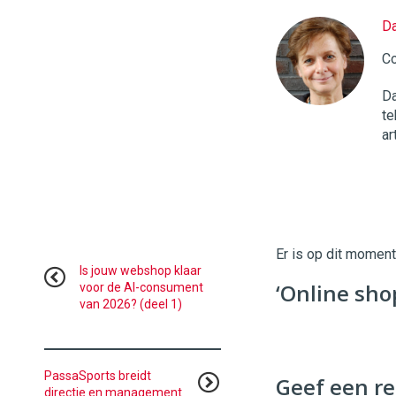
Da
Twinkle
|
Co
Digital
Commerce
https://
Da
te
96
54
ar
Er is op dit momen
Is jouw webshop klaar
‘Online sho
voor de AI-consument
van 2026? (deel 1)
PassaSports breidt
Geef een re
directie en management