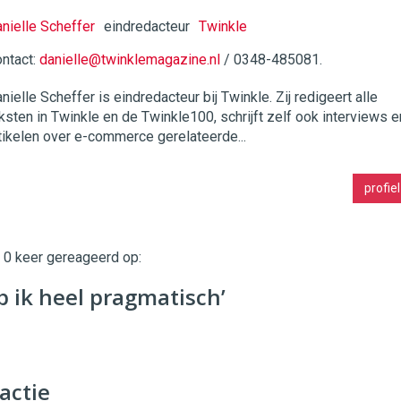
nielle Scheffer
eindredacteur
Twinkle
ntact:
danielle@twinklemagazine.nl
/ 0348-485081.
twinklemagazine.nl
nielle Scheffer is eindredacteur bij Twinkle. Zij redigeert alle
ksten in Twinkle en de Twinkle100, schrijft zelf ook interviews e
tikelen over e-commerce gerelateerde...
profiel
t 0 keer gereageerd op:
p ik heel pragmatisch’
actie