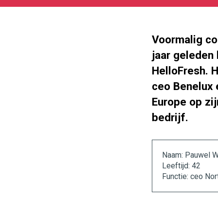
01-
26
1000
562
Voormalig co
jaar geleden 
HelloFresh. H
ceo Benelux e
Europe op zijn
bedrijf.
Naam: Pauwel W
Leeftijd: 42
Functie: ceo No