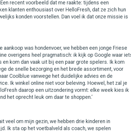
 Een recent voorbeeld dat me raakte: tijdens een
n klanten enthousiast over HelloFresh, dat ze zich hun
elijks konden voorstellen. Dan voel ik dat onze missie is
line aankoop was hondenvoer, we hebben een jonge Friese
nline overigens heel pragmatisch: ik kijk op Google waar iet
 en kom dan vaak uit bij een paar grote spelers. Ik kom
ege de snelle bezorging en het brede assortiment, voor
 naar Coolblue vanwege het duidelijke advies en de
e. Ik winkel online niet voor beleving. Hoewel, het zal je
lloFresh daarop een uitzondering vormt: elke week kies ik
vind het oprecht leuk om daar te shoppen.’
raait veel om mijn gezin, we hebben drie kinderen in
jd. Ik sta op het voetbalveld als coach, we spelen