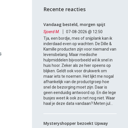
Recente reacties
Vandaag besteld, morgen spijt
Sjoerd M.
07-08-2026 @ 12:50
Tja, een bordje, mes of snijplank kan ik
inderdaad even op wachten. De Dille &
Kamille producten zijn voor niemand van
s
levensbelang. Maar medische
hulpmiddelen bijvoorbeeld wil ik snel in
huis hoor. Zeker als ze hier opeens op
blijken. Geldt ook voor drukwerk om
maar iets te noemen. Het lijkt me nogal
afhankelijk van de productgroep hoe
snel de bezorging moet zijn. Daar is
geen eenduidig antwoord op. En die lege
busjes weet ik ook zo net nog niet. Waar
haal je deze data vandaan? Meten jul...
Mysteryshopper bezoekt Upway