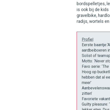
bordspelletjes, l
is ook bij de kid
gravelbike, hardl
radijs, wortels en 
Profiel
Eerste baantje:‘
aardbeiboeren in
Solist of teamsp
Motto:
‘Never st
Favo serie: ‘
The
Hoog op bucketli
hebben dat al e
meer’
Aanbevelenswaar
zitten’
Favoriete vakanti
Guilty pleasure:
lekker eten. Dus 