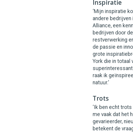
Inspiratie
‘Mijn inspiratie k
andere bedrijven 
Alliance, een ken
bedrijven door de
restverwerking en
de passie en inno
grote inspiratieb
York die in totaa
superinteressant 
raak ik geïnspire
natuur.’
Trots
‘Ik ben echt trot
me vaak dat het h
gevarieerder, nie
betekent de vraa