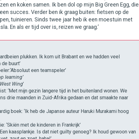
ezen en koken samen. Ik ben dol op mijn Big Green Egg, die
s een succes. Verder ben ik graag buiten: fietsen op de
open, tuinieren. Sinds twee jaar heb ik een moestuin met
sla. En als er tijd over is, reizen we graag.’
Aardbeien plukken. Ik kom uit Brabant en we hadden veel
 de buurt’
eler:‘Absoluut een teamspeler’
op learning’
 West Wing
’
st: ‘Met mijn gezin langere tijd in het buitenland wonen. We
ens drie maanden in Zuid-Afrika gedaan en dat smaakte naar
dig boek: ‘Ik heb de Japanse auteur Haruki Murakami hoog
e: ‘Skiën met de kinderen in Frankrijk’
 ‘Een kaasplankje. Is dat niet guilty genoeg? Ik houd gewoon van
vet, zout en zoet, haha!’