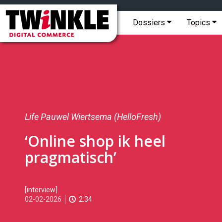
Topmenu
Twinkle
|
Hoofdmenu
Dossiers
Topics
Digital
Commerce
Life Pauwel Wiertsema (HelloFresh)
‘Online shop ik heel
pragmatisch’
2026-
[interview]
02-
02-02-2026
2:34
02T08:00:00
2026-