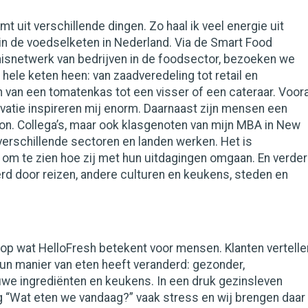
omt uit verschillende dingen. Zo haal ik veel energie uit
in de voedselketen in Nederland. Via de Smart Food
nisnetwerk van bedrijven in de foodsector, bezoeken we
 hele keten heen: van zaadveredeling tot retail en
 van een tomatenkas tot een visser of een cateraar. Voora
vatie inspireren mij enorm. Daarnaast zijn mensen een
ron. Collega’s, maar ook klasgenoten van mijn MBA in New
l verschillende sectoren en landen werken. Het is
om te zien hoe zij met hun uitdagingen omgaan. En verder
erd door reizen, andere culturen en keukens, steden en
s op wat HelloFresh betekent voor mensen. Klanten vertelle
un manier van eten heeft veranderd: gezonder,
uwe ingrediënten en keukens. In een druk gezinsleven
g “Wat eten we vandaag?” vaak stress en wij brengen daar