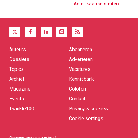
Amerikaanse steden
Auteurs
Abonneren
Quick
links
Dossiers
Adverteren
Topics
Vacatures
Archief
Kennisbank
Magazine
Colofon
Events
Contact
Twinkle100
Privacy & cookies
Cookie settings
Ontvang onze nieuwsbrief