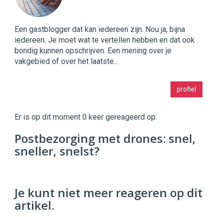
Een gastblogger dat kan iedereen zijn. Nou ja, bijna
iedereen. Je moet wat te vertellen hebben en dat ook
bondig kunnen opschrijven. Een mening over je
vakgebied of over het laatste...
Twinkle
profiel
|
Digital
Commerce
https://twinklemagazine.nl
Er is op dit moment 0 keer gereageerd op:
96
Postbezorging met drones: snel,
54
sneller, snelst?
Je kunt niet meer reageren op dit
artikel.