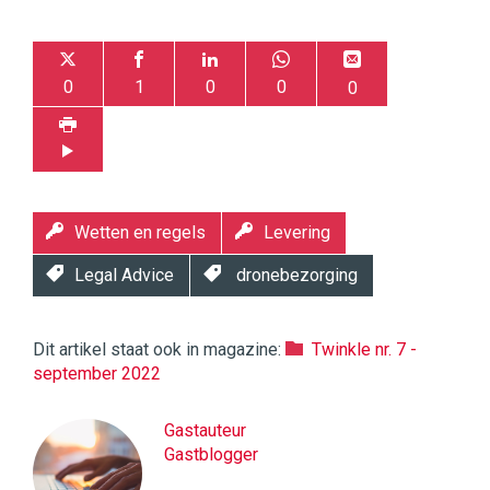
0
1
0
0
0
Wetten en regels
Levering
Legal Advice
dronebezorging
Dit artikel staat ook in magazine:
Twinkle nr. 7 -
september 2022
Gastauteur
Gastblogger