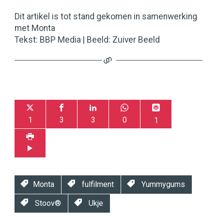
Dit artikel is tot stand gekomen in samenwerking
met Monta
Tekst: BBP Media | Beeld: Zuiver Beeld
1
3
3
0
1
Monta
fulfilment
Yummygums
Stoov®
Ukje