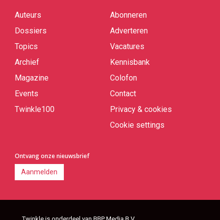
Auteurs
Abonneren
Quick
links
Dossiers
Adverteren
Topics
Vacatures
Archief
Kennisbank
Magazine
Colofon
Events
Contact
Twinkle100
Privacy & cookies
Cookie settings
Ontvang onze nieuwsbrief
Aanmelden
Twinkle is onderdeel van BBP Media B.V.